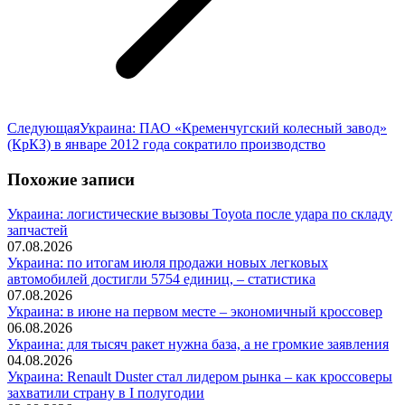
Следующая
Следующая
Украина: ПАО «Кременчугский колесный завод»
запись:
(КрКЗ) в январе 2012 года сократило производство
Похожие записи
Украина: логистические вызовы Toyota после удара по складу
запчастей
07.08.2026
Украина: по итогам июля продажи новых легковых
автомобилей достигли 5754 единиц, – статистика
07.08.2026
Украина: в июне на первом месте – экономичный кроссовер
06.08.2026
Украина: для тысяч ракет нужна база, а не громкие заявления
04.08.2026
Украина: Renault Duster стал лидером рынка – как кроссоверы
захватили страну в I полугодии