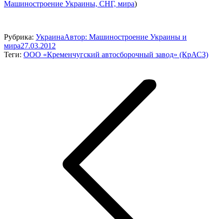
Машиностроение Украины, СНГ, мира
)
Рубрика:
Украина
Автор:
Машиностроение Украины и
мира
27.03.2012
Теги:
ООО «Кременчугский автосборочный завод» (КрАСЗ)
Навигация
по
записям