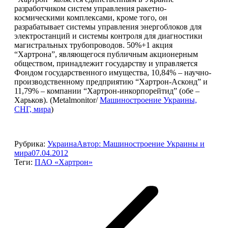
разработчиком систем управления ракетно-
космическими комплексами, кроме того, он
разрабатывает системы управления энергоблоков для
электростанций и системы контроля для диагностики
магистральных трубопроводов. 50%+1 акция
“Хартрона”, являющегося публичным акционерным
обществом, принадлежит государству и управляется
Фондом государственного имущества, 10,84% – научно-
производственному предприятию “Хартрон-Асконд” и
11,79% – компании “Хартрон-инкорпорейтид” (обе –
Харьков). (Metalmonitor/
Машиностроение Украины,
СНГ, мира
)
Рубрика:
Украина
Автор:
Машиностроение Украины и
мира
07.04.2012
Теги:
ПАО «Хартрон»
Навигация
по
записям