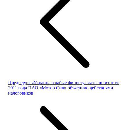
Предыдущая
Предыдущая
Украина: слабые финрезультаты по итогам
запись:
2011 года ПАО «Мотор Сич» объяснило действиями
налоговиков