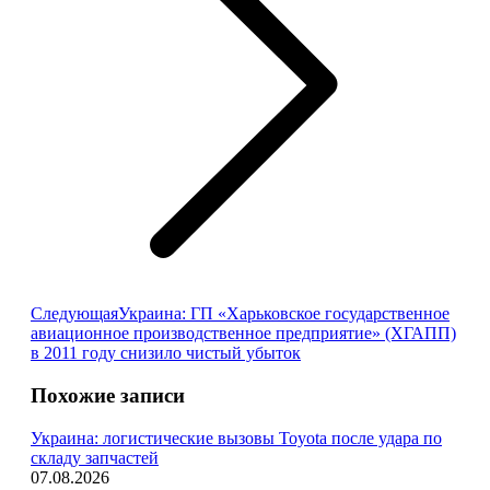
Следующая
Следующая
Украина: ГП «Харьковское государственное
запись:
авиационное производственное предприятие» (ХГАПП)
в 2011 году снизило чистый убыток
Похожие записи
Украина: логистические вызовы Toyota после удара по
складу запчастей
07.08.2026