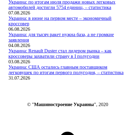
Украина: по итогам июля продажи новых легковых
автомобилей достигли 5754 единиц, – статистика
07.08.2026
Украина: в июне на первом месте – экономичный
кроссовер
06.08.2026
Украина: для тысяч ракет нужна база, а не громкие
заявления
04.08.2026
Украина: Renault Duster стал лидером рынка – как
кроссоверы захватили страну в I полугодии
03.08.2026
Украина: США остались главным поставщиком
легковушек по итогам первого полугодия, – статистика
31.07.2026
© "
Машиностроение Украины
", 2020
В