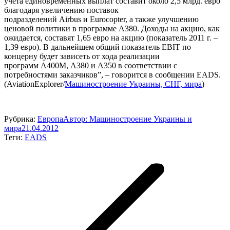
учета единовременных выплат составит около 2,5 млрд. евро
благодаря увеличению поставок
подразделений Airbus и Eurocopter, а также улучшению
ценовой политики в программе A380. Доходы на акцию, как
ожидается, составят 1,65 евро на акцию (показатель 2011 г. –
1,39 евро). В дальнейшем общий показатель EBIT по
концерну будет зависеть от хода реализации
программ A400M, A380 и A350 в соответствии с
потребностями заказчиков”, – говорится в сообщении EADS.
(AviationExplorer/
Машиностроение Украины, СНГ, мира
)
Рубрика:
Европа
Автор:
Машиностроение Украины и
мира
21.04.2012
Теги:
EADS
Навигация
по
записям