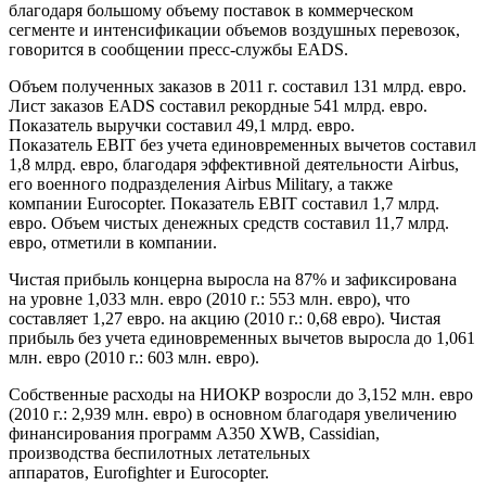
благодаря большому объему поставок в коммерческом
сегменте и интенсификации объемов воздушных перевозок,
говорится в сообщении пресс-службы EADS.
Объем полученных заказов в 2011 г. составил 131 млрд. евро.
Лист заказов EADS составил рекордные 541 млрд. евро.
Показатель выручки составил 49,1 млрд. евро.
Показатель EBIT без учета единовременных вычетов составил
1,8 млрд. евро, благодаря эффективной деятельности Airbus,
его военного подразделения Airbus Military, а также
компании Eurocopter. Показатель EBIT составил 1,7 млрд.
евро. Объем чистых денежных средств составил 11,7 млрд.
евро, отметили в компании.
Чистая прибыль концерна выросла на 87% и зафиксирована
на уровне 1,033 млн. евро (2010 г.: 553 млн. евро), что
составляет 1,27 евро. на акцию (2010 г.: 0,68 евро). Чистая
прибыль без учета единовременных вычетов выросла до 1,061
млн. евро (2010 г.: 603 млн. евро).
Собственные расходы на НИОКР возросли до 3,152 млн. евро
(2010 г.: 2,939 млн. евро) в основном благодаря увеличению
финансирования программ A350 XWB, Cassidian,
производства беспилотных летательных
аппаратов, Eurofighter и Eurocopter.