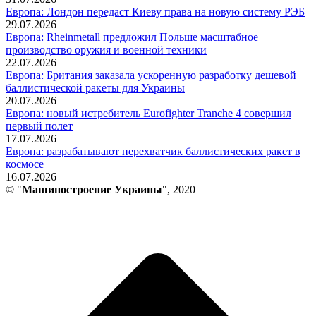
Европа: Лондон передаст Киеву права на новую систему РЭБ
29.07.2026
Европа: Rheinmetall предложил Польше масштабное
производство оружия и военной техники
22.07.2026
Европа: Британия заказала ускоренную разработку дешевой
баллистической ракеты для Украины
20.07.2026
Европа: новый истребитель Eurofighter Tranche 4 совершил
первый полет
17.07.2026
Европа: разрабатывают перехватчик баллистических ракет в
космосе
16.07.2026
© "
Машиностроение Украины
", 2020
В