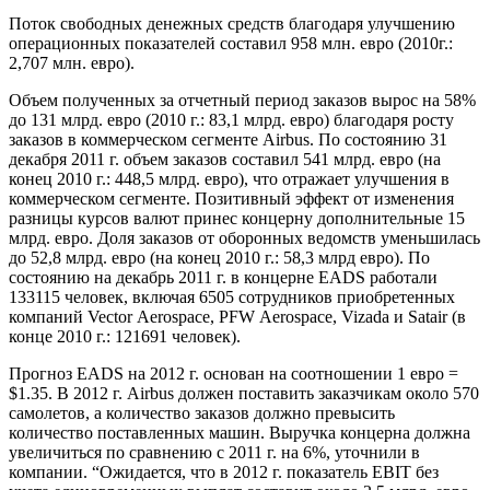
Поток свободных денежных средств благодаря улучшению
операционных показателей составил 958 млн. евро (2010г.:
2,707 млн. евро).
Объем полученных за отчетный период заказов вырос на 58%
до 131 млрд. евро (2010 г.: 83,1 млрд. евро) благодаря росту
заказов в коммерческом сегменте Airbus. По состоянию 31
декабря 2011 г. объем заказов составил 541 млрд. евро (на
конец 2010 г.: 448,5 млрд. евро), что отражает улучшения в
коммерческом сегменте. Позитивный эффект от изменения
разницы курсов валют принес концерну дополнительные 15
млрд. евро. Доля заказов от оборонных ведомств уменьшилась
до 52,8 млрд. евро (на конец 2010 г.: 58,3 млрд евро). По
состоянию на декабрь 2011 г. в концерне EADS работали
133115 человек, включая 6505 сотрудников приобретенных
компаний Vector Aerospace, PFW Aerospace, Vizada и Satair (в
конце 2010 г.: 121691 человек).
Прогноз EADS на 2012 г. основан на соотношении 1 евро =
$1.35. В 2012 г. Airbus должен поставить заказчикам около 570
самолетов, а количество заказов должно превысить
количество поставленных машин. Выручка концерна должна
увеличиться по сравнению с 2011 г. на 6%, уточнили в
компании. “Ожидается, что в 2012 г. показатель EBIT без