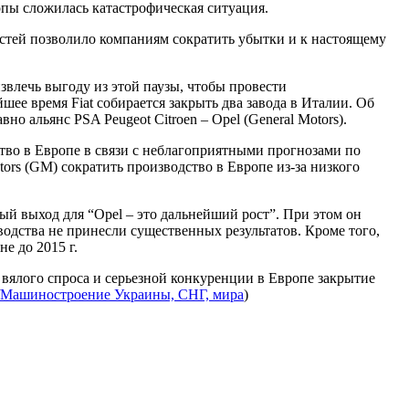
пы сложилась катастрофическая ситуация.
остей позволило компаниям сократить убытки и к настоящему
звлечь выгоду из этой паузы, чтобы провести
шее время Fiat собирается закрыть два завода в Италии. Об
 альянс PSA Peugeot Citroen – Opel (Generаl Motors).
тво в Европе в связи с неблагоприятными прогнозами по
ors (GM) сократить производство в Европе из-за низкого
й выход для “Opel – это дальнейший рост”. При этом он
одства не принесли существенных результатов. Кроме того,
е до 2015 г.
вялого спроса и серьезной конкуренции в Европе закрытие
Машиностроение Украины, СНГ, мира
)