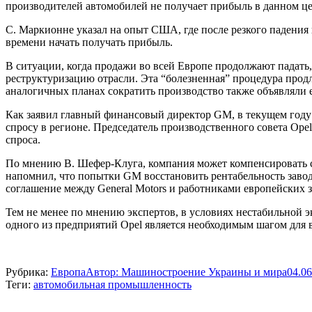
производителей автомобилей не получает прибыль в данном це
С. Маркионне указал на опыт США, где после резкого падения
времени начать получать прибыль.
В ситуации, когда продажи во всей Европе продолжают падать,
реструктуризацию отрасли. Эта “болезненная” процедура продли
аналогичных планах сократить производство также объявляли ев
Как заявил главный финансовый директор GM, в текущем году 
спросу в регионе. Председатель производственного совета Opel
спроса.
По мнению В. Шефер-Клуга, компания может компенсировать сн
напомнил, что попытки GM восстановить рентабельность завод
соглашение между General Motors и работниками европейских з
Тем не менее по мнению экспертов, в условиях нестабильной 
одного из предприятий Opel является необходимым шагом для
Рубрика:
Европа
Автор:
Машиностроение Украины и мира
04.06
Теги:
автомобильная промышленность
Навигация