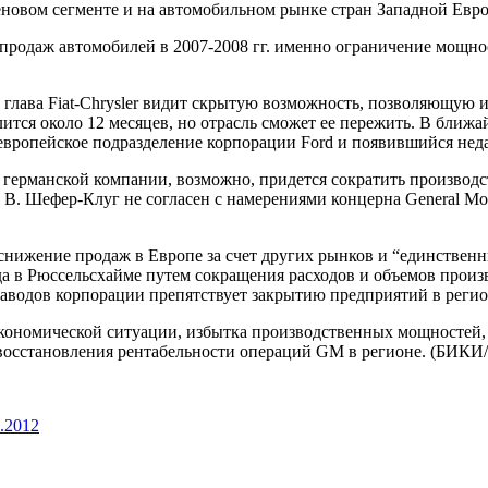
новом сегменте и на автомобильном рынке стран Западной Евро
 продаж автомобилей в 2007-2008 гг. именно ограничение мощн
 глава Fiat-Chrysler видит скрытую возможность, позволяющую и
тся около 12 месяцев, но отрасль сможет ее пережить. В ближай
ропейское подразделение корпорации Ford и появившийся недавно
германской компании, возможно, придется сократить производс
 В. Шефер-Клуг не согласен с намерениями концерна General Mot
ижение продаж в Европе за счет других рынков и “единственны
а в Рюссельсхайме путем сокращения расходов и объемов произв
аводов корпорации препятствует закрытию предприятий в регион
экономической ситуации, избытка производственных мощностей, 
 восстановления рентабельности операций GM в регионе. (БИКИ/
.2012