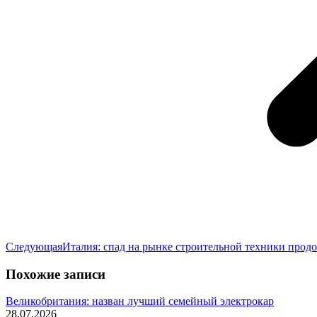
Следующая
Следующая
Италия: спад на рынке строительной техники прод
запись:
Похожие записи
Великобритания: назван лучший семейный электрокар
28.07.2026