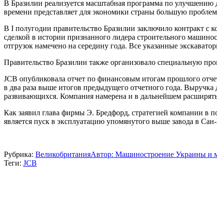
В Бразилии реализуется масштабная программа по улучшению 
времени представляет для экономики страны большую проблем
В I полугодии правительство Бразилии заключило контракт с к
сделкой в истории признанного лидера строительного машино
отгрузок намечено на середину года. Все указанные экскавато
Правительство Бразилии также организовало специальную про
JCB опубликовала отчет по финансовым итогам прошлого отчетн
в два раза выше итогов предыдущего отчетного года. Выручка до
развивающихся. Компания намерена и в дальнейшем расширять 
Как заявил глава фирмы Э. Бредфорд, стратегией компании в 
является пуск в эксплуатацию упомянутого выше завода в Сан
Рубрика:
Великобритания
Автор:
Машиностроение Украины и 
Теги:
JCB
Навигация
по
записям