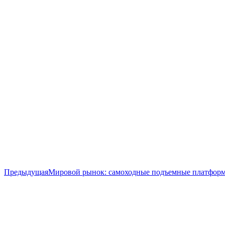
Предыдущая
Предыдущая
Мировой рынок: самоходные подъемные платформ
запись: