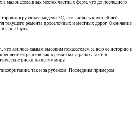
 в малонаселенных местах частных ферм, что до последнего
ваторов-погрузчиков модели 3C, что явилось крупнейшей
ля текущего ремонта проселочных и местных дорог. Окончание
 в Сан-Паулу.
., что явилось самым высоким показателем за всю ее историю и
укреплением рынков как в развитых странах, так и в
тические риски по всему миру.
еликобритании, так и за рубежом. Последним примером