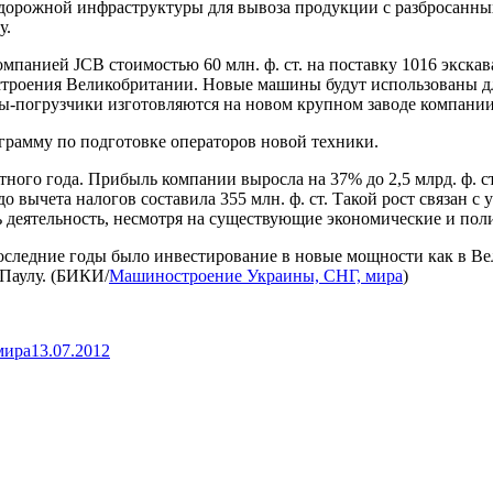
дорожной инфраструктуры для вывоза продукции с разбросанных
у.
омпанией JCB стоимостью 60 млн. ф. ст. на поставку 1016 экска
строения Великобритании. Новые машины будут использованы д
ры-погрузчики изготовляются на новом крупном заводе компании
грамму по подготовке операторов новой техники.
ого года. Прибыль компании выросла на 37% до 2,5 млрд. ф. ст
 вычета налогов составила 355 млн. ф. ст. Такой рост связан с 
деятельность, несмотря на существующие экономические и поли
последние годы было инвестирование в новые мощности как в В
-Паулу. (БИКИ/
Машиностроение Украины, СНГ, мира
)
мира
13.07.2012