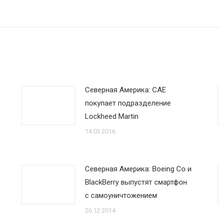
запись:
Северная Америка: CAE
покупает подразделение
Lockheed Martin
14.03.2016
Северная Америка: Boeing Со и
BlackBerry выпустят смартфон
с самоуничтожением
26.12.2014