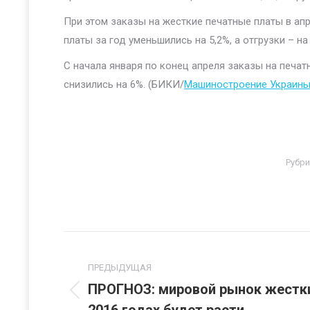
При этом заказы на жесткие печатные платы в апре
платы за год уменьшились на 5,2%, а отгрузки – на 
С начала января по конец апреля заказы на печатн
снизились на 6%. (БИКИ/
Машиностроение Украины,
Рубри
Навигация
по
ПРЕДЫДУЩАЯ
ПРОГНОЗ: мировой рынок жестки
Предыдущая
записям