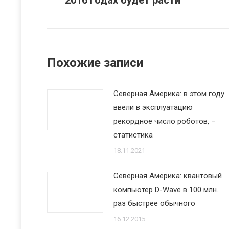
2016 годах будет расти
запись:
Похожие записи
Северная Америка: в этом году
ввели в эксплуатацию
рекордное число роботов, –
статистика
18.11.2021
Северная Америка: квантовый
компьютер D-Wave в 100 млн.
раз быстрее обычного
16.12.2015