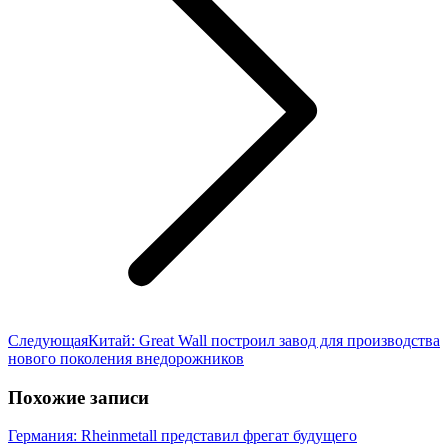
Следующая
Следующая
Китай: Great Wall построил завод для производства
запись:
нового поколения внедорожников
Похожие записи
Германия: Rheinmetall представил фрегат будущего