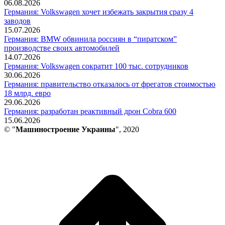
06.08.2026
Германия: Volkswagen хочет избежать закрытия сразу 4
заводов
15.07.2026
Германия: BMW обвинила россиян в “пиратском”
производстве своих автомобилей
14.07.2026
Германия: Volkswagen сократит 100 тыс. сотрудников
30.06.2026
Германия: правительство отказалось от фрегатов стоимостью
18 млрд. евро
29.06.2026
Германия: разработан реактивный дрон Cobra 600
15.06.2026
© "
Машиностроение Украины
", 2020
В