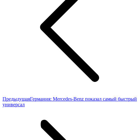
Предыдущая
Предыдущая
Германия: Mercedes-Benz показал самый быстрый
запись:
универсал