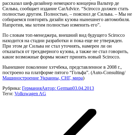
рассказал шеф-дизайнер немецкого концерна Вальтер де
Сильва, сообщает издание CarAdvice. “Scirocco должен стать
полностью другим. Полностью, – пояснил де Сильва. – Мы не
собираемся повторять дизайн кузова нынешнего автомобиля.
Напротив, мы хотим полностью изменить его”.
По словам топ-менеджера, внешний вид будущего Scirocco
находится на стадии разработки и пока еще не утвержден.
При этом де Сильва не стал уточнять, намерен ли он
отказаться от трехдверного кузова, а также не стал говорить,
какие возможные формы может принять новый Scirocco.
Нынешнее поколение хэтчбека, представленное в 2008 г.,
построено на платформе пятого “Гольфа”. (Auto-Consulting/
Машиностроение Украины, СНГ, мира
)
Рубрика:
Германия
Автор:
German
03.04.2013
Теги:
Volkswagen AG
Навигация
по
записям