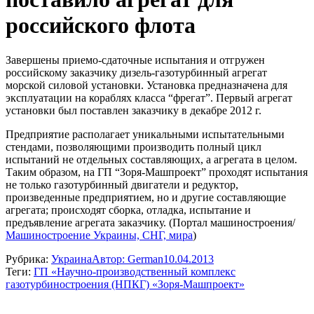
российского флота
Завершены приемо-сдаточные испытания и отгружен
российскому заказчику дизель-газотурбинный агрегат
морской силовой установки. Установка предназначена для
эксплуатации на кораблях класса “фрегат”. Первый агрегат
установки был поставлен заказчику в декабре 2012 г.
Предприятие располагает уникальными испытательными
стендами, позволяющими производить полный цикл
испытаний не отдельных составляющих, а агрегата в целом.
Таким образом, на ГП “Зоря-Машпроект” проходят испытания
не только газотурбинный двигатели и редуктор,
произведенные предприятием, но и другие составляющие
агрегата; происходят сборка, отладка, испытание и
предъявление агрегата заказчику. (Портал машиностроения/
Машиностроение Украины, СНГ, мира
)
Рубрика:
Украина
Автор:
German
10.04.2013
Теги:
ГП «Научно-производственный комплекс
газотурбиностроения (НПКГ) «Зоря-Машпроект»
Навигация