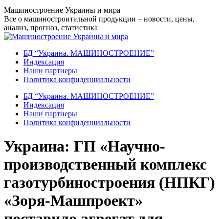
Перейти
Машиностроение Украины и мира
к
Все о машиностроительной продукции – новости, цены,
содержанию
анализ, прогноз, статистика
БД “Украина. МАШИНОСТРОЕНИЕ”
Индекcация
Наши партнеры
Политика конфиденциальности
БД “Украина. МАШИНОСТРОЕНИЕ”
Индекcация
Наши партнеры
Политика конфиденциальности
Украина: ГП «Научно-
производственный комплекс
газотурбиностроения (НПКГ)
«Зоря-Машпроект»
поставило агрегат для