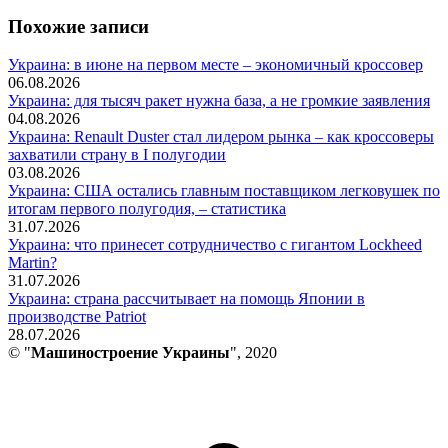
Похожие записи
Украина: в июне на первом месте – экономичный кроссовер
06.08.2026
Украина: для тысяч ракет нужна база, а не громкие заявления
04.08.2026
Украина: Renault Duster стал лидером рынка – как кроссоверы
захватили страну в I полугодии
03.08.2026
Украина: США остались главным поставщиком легковушек по
итогам первого полугодия, – статистика
31.07.2026
Украина: что принесет сотрудничество с гигантом Lockheed
Martin?
31.07.2026
Украина: страна рассчитывает на помощь Японии в
производстве Patriot
28.07.2026
© "
Машиностроение Украины
", 2020
В