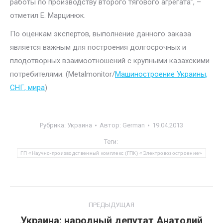
работы по производству второго тягового агрегата”, –
отметил Е. Марцинюк.
По оценкам экспертов, выполнение данного заказа
является важным для построения долгосрочных и
плодотворных взаимоотношений с крупными казахскими
потребителями. (Metalmonitor/
Машиностроение Украины,
СНГ, мира
)
Рубрика:
Украина
Автор:
German
19.04.2013
Теги:
ГП «Научно-производственный комплекс (ГПК) «Электровозостроение»
Навигация
ПРЕДЫДУЩАЯ
по
Украина: народный депутат Анатолий