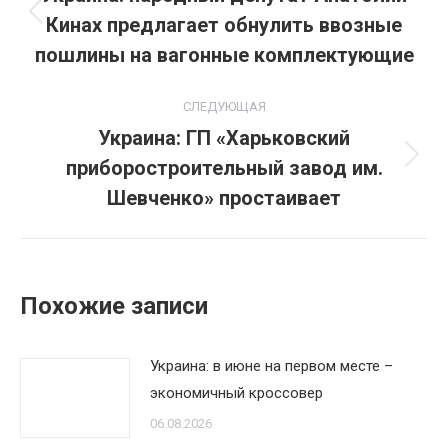
Кинах предлагает обнулить ввозные
Предыдущая
записям
запись:
пошлины на вагонные комплектующие
СЛЕДУЮЩАЯ
Украина: ГП «Харьковский
приборостроительный завод им.
Следующая
запись:
Шевченко» простаивает
Похожие записи
Украина: в июне на первом месте –
экономичный кроссовер
06.08.2026