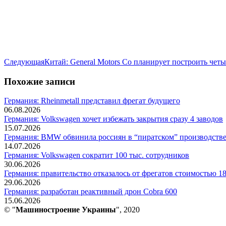
Следующая
Следующая
Китай: General Motors Co планирует построить четы
запись:
Похожие записи
Германия: Rheinmetall представил фрегат будущего
06.08.2026
Германия: Volkswagen хочет избежать закрытия сразу 4 заводов
15.07.2026
Германия: BMW обвинила россиян в “пиратском” производстве
14.07.2026
Германия: Volkswagen сократит 100 тыс. сотрудников
30.06.2026
Германия: правительство отказалось от фрегатов стоимостью 18
29.06.2026
Германия: разработан реактивный дрон Cobra 600
15.06.2026
© "
Машиностроение Украины
", 2020