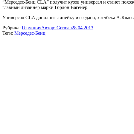
“Мерседес-Бенц CLA” получит кузов универсал и станет похож
главный дизайнер марки Гордон Вагенер.
Универсал CLA дополнит линейку из седана, хэтчбека А-Класса
Рубрика:
Германия
Автор:
German
28.04.2013
Теги:
Мерседес-Бенц
Навигация
по
записям