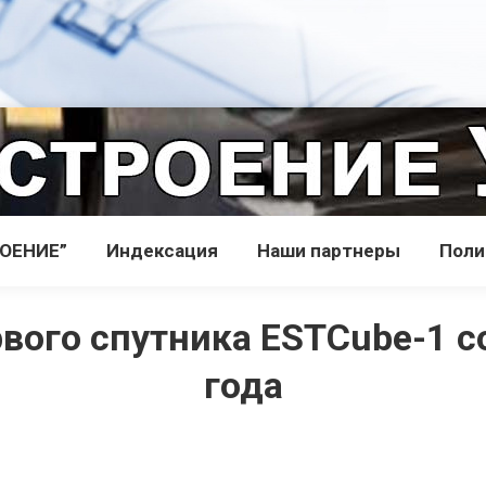
РОЕНИЕ”
Индекcация
Наши партнеры
Поли
рвого спутника ESTCube-1 с
года