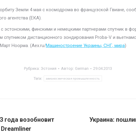
 орбиту Земли 4 мая с космодрома во французской Гвиане, соо
го агентства (ЕКА).
с эстонскими, финскими и немецкими партнерами спутник в фо
им спутником дистанционного зондирования Proba-V и вьетнам
Март Ноорма. (Aex.ru/
Машиностроение Украины, СНГ, мира
)
Рубрика:
Эстония
Автор:
German
29.04.2013
Теги:
авиакосмическая промышленность
13 года возобновит
Украина: пошли
Следующая
Dreamliner
запись: