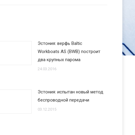
Эстония: верфь Baltic
Workboats AS (BWB) построит
два крупных парома
24.03.2016
Эстония: испытан новый метод
беспроводной передачи
03.12.2015