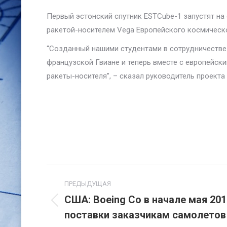
Первый эстонский спутник ESTCube-1 запустят на
ракетой-носителем Vega Европейского космическо
“Созданный нашими студентами в сотрудничестве 
французской Гвиане и теперь вместе с европейск
ракеты-носителя”, – сказал руководитель проекта 
Навигация
ПРЕДЫДУЩАЯ
по
США: Boeing Co в начале мая 20
Предыдущая
поставки заказчикам самолетов 
записям
запись: