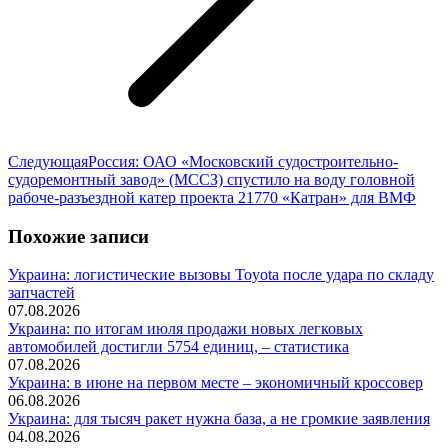
Следующая
Следующая
Россия: ОАО «Московский судостроительно-
запись:
судоремонтный завод» (МССЗ) спустило на воду головной
рабоче-разъездной катер проекта 21770 «Катран» для ВМФ
Похожие записи
Украина: логистические вызовы Toyota после удара по складу
запчастей
07.08.2026
Украина: по итогам июля продажи новых легковых
автомобилей достигли 5754 единиц, – статистика
07.08.2026
Украина: в июне на первом месте – экономичный кроссовер
06.08.2026
Украина: для тысяч ракет нужна база, а не громкие заявления
04.08.2026