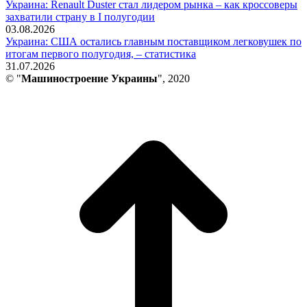
Украина: Renault Duster стал лидером рынка – как кроссоверы
захватили страну в I полугодии
03.08.2026
Украина: США остались главным поставщиком легковушек по
итогам первого полугодия, – статистика
31.07.2026
© "
Машиностроение Украины
", 2020
В