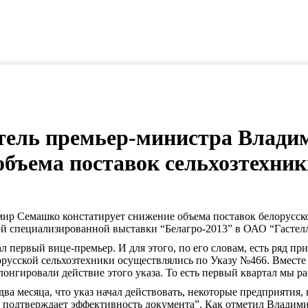
итель премьер-министра Влади
объема поставок сельхозтехник
ир Семашко констатирует снижение объема поставок белорусско
й специализированной выставки “Белагро-2013” в ОАО “Гастелл
л первый вице-премьер. И для этого, по его словам, есть ряд пр
орусской сельхозтехники осуществлялись по Указу №466. Вместе 
лонгировали действие этого указа. То есть первый квартал мы р
ва месяца, что указ начал действовать, некоторые предприятия
з подтверждает эффективность документа”. Как отметил Владими