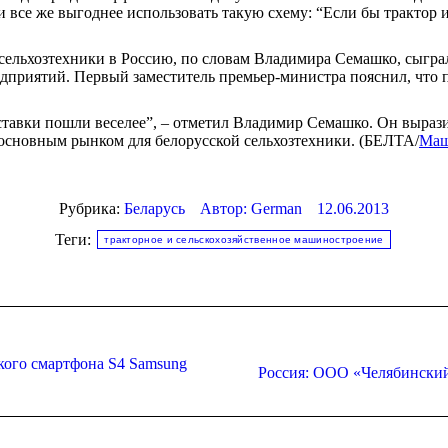
и все же выгоднее использовать такую схему: “Если бы трактор 
сельхозтехники в Россию, по словам Владимира Семашко, сыгра
приятий. Первый заместитель премьер-министра пояснил, что п
оставки пошли веселее”, – отметил Владимир Семашко. Он вырази
я основным рынком для белорусской сельхозтехники. (БЕЛТА/
Маш
Рубрика:
Беларусь
Автор:
German
12.06.2013
Теги:
тракторное и сельскохозяйственное машиностроение
кого смартфона S4 Samsung
Следующая
Россия: ООО «Челябинский 
запись: