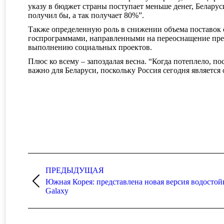
указу в бюджет страны поступает меньше денег, Беларус
получил бы, а так получает 80%”.
Также определенную роль в снижении объема поставок 
госпрограммами, направленными на переоснащение пред
выполнению социальных проектов.
Плюс ко всему – запоздалая весна. “Когда потеплело, п
важно для Беларуси, поскольку Россия сегодня являетс
Навигация
по
ПРЕДЫДУЩАЯ
Южная Корея: представлена новая версия водостой
записям
Предыдущая
Galaxy
запись: