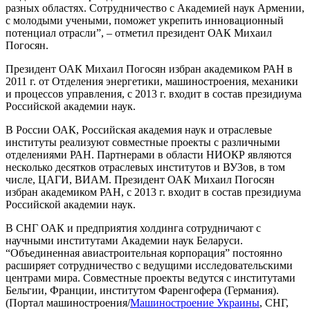
разных областях. Сотрудничество с Академией наук Армении,
с молодыми учеными, поможет укрепить инновационный
потенциал отрасли”, – отметил президент ОАК Михаил
Погосян.
Президент ОАК Михаил Погосян избран академиком РАН в
2011 г. от Отделения энергетики, машиностроения, механики
и процессов управления, с 2013 г. входит в состав президиума
Российской академии наук.
В России ОАК, Российская академия наук и отраслевые
институты реализуют совместные проекты с различными
отделениями РАН. Партнерами в области НИОКР являются
несколько десятков отраслевых институтов и ВУЗов, в том
числе, ЦАГИ, ВИАМ. Президент ОАК Михаил Погосян
избран академиком РАН, с 2013 г. входит в состав президиума
Российской академии наук.
В СНГ ОАК и предприятия холдинга сотрудничают с
научными институтами Академии наук Беларуси.
“Объединенная авиастроительная корпорация” постоянно
расширяет сотрудничество с ведущими исследовательскими
центрами мира. Совместные проекты ведутся с институтами
Бельгии, Франции, институтом Фаренгофера (Германия).
(Портал машиностроения/
Машиностроение Украины
, СНГ,