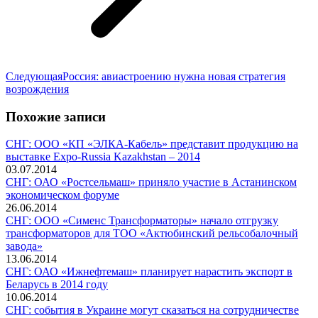
Следующая
Следующая
Россия: авиастроению нужна новая стратегия
запись:
возрождения
Похожие записи
СНГ: ООО «КП «ЭЛКА-Кабель» представит продукцию на
выставке Expo-Russia Kazakhstan – 2014
03.07.2014
СНГ: ОАО «Ростсельмаш» приняло участие в Астанинском
экономическом форуме
26.06.2014
СНГ: ООО «Сименс Трансформаторы» начало отгрузку
трансформаторов для ТОО «Актюбинский рельсобалочный
завода»
13.06.2014
СНГ: ОАО «Ижнефтемаш» планирует нарастить экспорт в
Беларусь в 2014 году
10.06.2014
СНГ: события в Украине могут сказаться на сотрудничестве