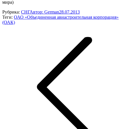
мира)
Рубрика:
СНГ
Автор:
German
28.07.2013
Теги:
ОАО «Объединенная авиастроительная корпорация»
(ОАК)
Навигация
по
записям