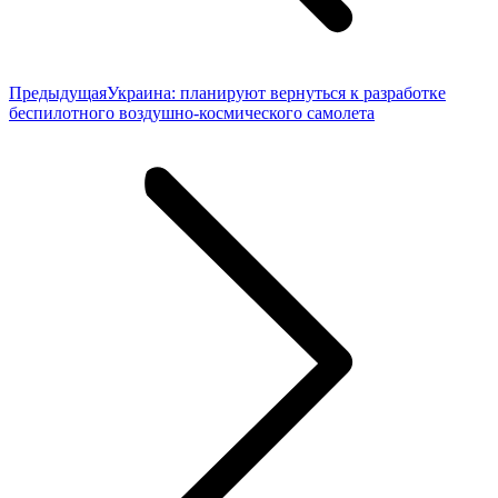
Предыдущая
Предыдущая
Украина: планируют вернуться к разработке
запись:
беспилотного воздушно-космического самолета