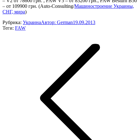
– V2 от 78600 грн. , FAW V5 – от 83200 грн., FAW Besturn B50
– от 109900 грн. (Auto-Consulting/
Машиностроение Украины,
СНГ, мира
)
Рубрика:
Украина
Автор:
German
19.09.2013
Теги:
FAW
Навигация
по
записям