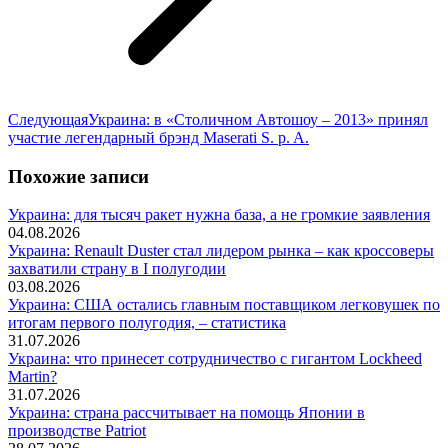
Следующая
Следующая
Украина: в «Столичном Автошоу – 2013» принял
запись:
участие легендарный брэнд Maserati S. p. A.
Похожие записи
Украина: для тысяч ракет нужна база, а не громкие заявления
04.08.2026
Украина: Renault Duster стал лидером рынка – как кроссоверы
захватили страну в I полугодии
03.08.2026
Украина: США остались главным поставщиком легковушек по
итогам первого полугодия, – статистика
31.07.2026
Украина: что принесет сотрудничество с гигантом Lockheed
Martin?
31.07.2026
Украина: страна рассчитывает на помощь Японии в
производстве Patriot