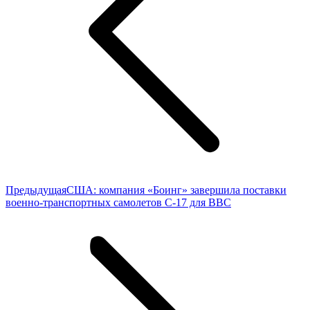
Предыдущая
Предыдущая
США: компания «Боинг» завершила поставки
запись:
военно-транспортных самолетов C-17 для ВВС