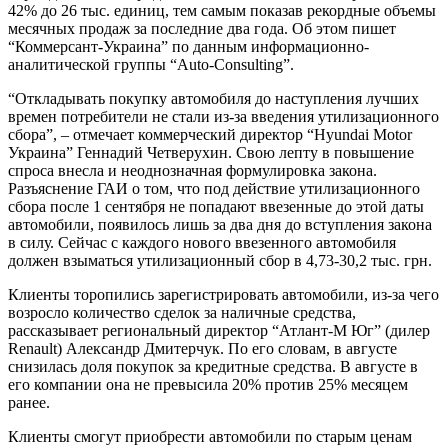
42% до 26 тыс. единиц, тем самым показав рекордные объемы
месячных продаж за последние два года. Об этом пишет
“Коммерсант-Украина” по данным информационно-
аналитической группы “Auto-Consulting”.
“Откладывать покупку автомобиля до наступления лучших
времен потребители не стали из-за введения утилизационного
сбора”, – отмечает коммерческий директор “Hyundai Motor
Украина” Геннадий Четверухин. Свою лепту в повышение
спроса внесла и неоднозначная формулировка закона.
Разъяснение ГАИ о том, что под действие утилизационного
сбора после 1 сентября не попадают ввезенные до этой даты
автомобили, появилось лишь за два дня до вступления закона
в силу. Сейчас с каждого нового ввезенного автомобиля
должен взыматься утилизационный сбор в 4,73-30,2 тыс. грн.
Клиенты торопились зарегистрировать автомобили, из-за чего
возросло количество сделок за наличные средства,
рассказывает региональный директор “Атлант-М Юг” (дилер
Renault) Александр Дмитерчук. По его словам, в августе
снизилась доля покупок за кредитные средства. В августе в
его компании она не превысила 20% против 25% месяцем
ранее.
Клиенты смогут приобрести автомобили по старым ценам