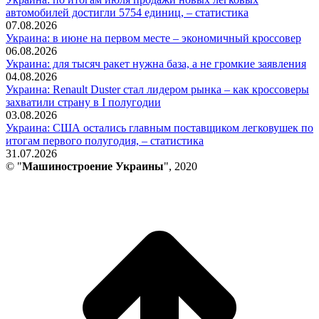
автомобилей достигли 5754 единиц, – статистика
07.08.2026
Украина: в июне на первом месте – экономичный кроссовер
06.08.2026
Украина: для тысяч ракет нужна база, а не громкие заявления
04.08.2026
Украина: Renault Duster стал лидером рынка – как кроссоверы
захватили страну в I полугодии
03.08.2026
Украина: США остались главным поставщиком легковушек по
итогам первого полугодия, – статистика
31.07.2026
© "
Машиностроение Украины
", 2020
В