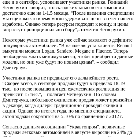
еще и в сентябре, успокаивают участники рынка. Геннадий
Четверухин говорит, что складских запасов его компании
достаточно еще на 1-1,5 месяца. “После введения спецпошлин
мы еще какое-то время могли удерживать цены за счет нашего
заработка. Однако теперь ресурсы подходят к концу, и цены
возрастут пропорционально сбору”,- отметил Четверухин.
Некоторые участники рынка уже сейчас заявляют о дефиците
популярных автомобилей. “В начале августа клиенты Renault
выкупили модели Logan, Sandero, Megane и Fluence. Теперь
необходимо ждать минимум месяц, чтобы приобрести данные
модели, но они уже будут по новым ценам”, – сообщил
Дмитерчук.
Участники рынка не предвидят его дальнейшего роста.
“Скорее всего, в сентябре продажи будут в пределах 18-19
тыс., но после повышения цен ежемесячная реализация не
превысит 15 тыс.”, – полагает Четверухин. По словам
Дмитерчука, небольшое оживление продаж может произойти
в декабре, когда дилеры традиционно проводят скидки и
акции. Однако по итогам года, по мнению специалиста,
автопродажи сократятся на 5-10% по сравнению с 2012 г.
Согласно данным ассоциации “Укравтопром”, первичные
продажи легковых автомобилей в августе выросли на 24% до