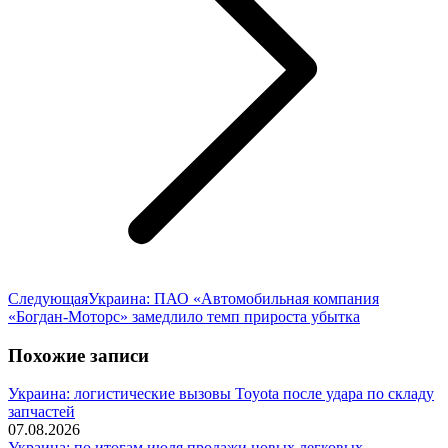
Следующая
Следующая
Украина: ПАО «Автомобильная компания
запись:
«Богдан-Моторс» замедлило темп прироста убытка
Похожие записи
Украина: логистические вызовы Toyota после удара по складу
запчастей
07.08.2026
Украина: по итогам июля продажи новых легковых