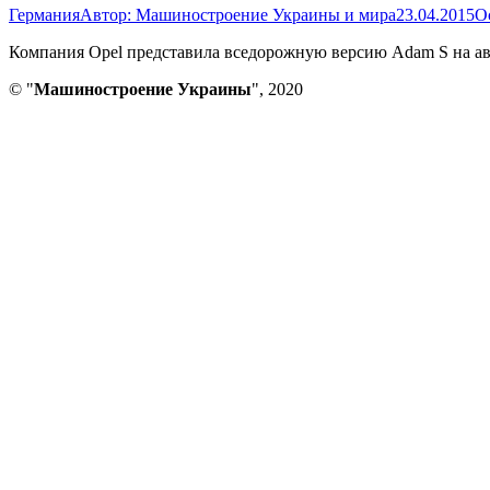
Германия
Автор:
Машиностроение Украины и мира
23.04.2015
О
Компания Opel представила вседорожную версию Adam S на ав
© "
Машиностроение Украины
", 2020