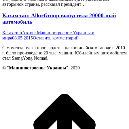
авторынок страны, рассказал президент…
Казахстан: AllurGroup выпустила 20000-ный
автомобиль
Казахстан
Автор:
Машиностроение Украины и
мира
08.05.2015
Оставить комментарий
С момента пуска производства на костанайском заводе в 2010
г. было произведено 20 тыс. машин. Юбилейным автомобилем
стал SsangYong Nomad.
© "
Машиностроение Украины
", 2020
В