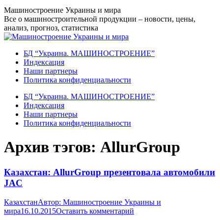
Перейти
Машиностроение Украины и мира
к
Все о машиностроительной продукции – новости, цены,
содержанию
анализ, прогноз, статистика
БД “Украина. МАШИНОСТРОЕНИЕ”
Индекcация
Наши партнеры
Политика конфиденциальности
БД “Украина. МАШИНОСТРОЕНИЕ”
Индекcация
Наши партнеры
Политика конфиденциальности
Архив тэгов:
AllurGroup
Казахстан: AllurGroup презентовала автомобили
JAC
Казахстан
Автор:
Машиностроение Украины и
мира
16.10.2015
Оставить комментарий