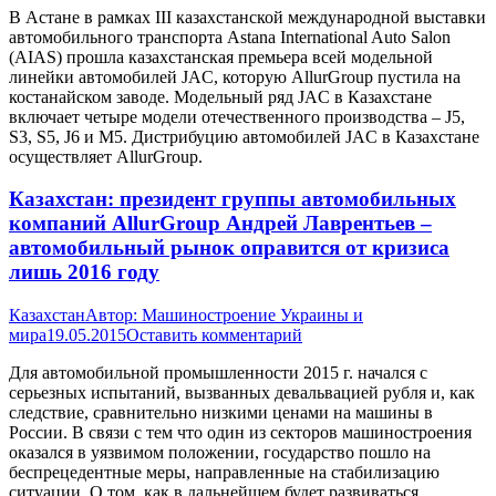
В Астане в рамках III казахстанской международной выставки
автомобильного транспорта Astana International Auto Salon
(AIAS) прошла казахстанская премьера всей модельной
линейки автомобилей JAC, которую AllurGroup пустила на
костанайском заводе. Модельный ряд JAC в Казахстане
включает четыре модели отечественного производства – J5,
S3, S5, J6 и M5. Дистрибуцию автомобилей JAC в Казахстане
осуществляет AllurGroup.
Казахстан: президент группы автомобильных
компаний AllurGroup Андрей Лаврентьев –
автомобильный рынок оправится от кризиса
лишь 2016 году
Казахстан
Автор:
Машиностроение Украины и
мира
19.05.2015
Оставить комментарий
Для автомобильной промышленности 2015 г. начался с
серьезных испытаний, вызванных девальвацией рубля и, как
следствие, сравнительно низкими ценами на машины в
России. В связи с тем что один из секторов машиностроения
оказался в уязвимом положении, государство пошло на
беспрецедентные меры, направленные на стабилизацию
ситуации. О том, как в дальнейшем будет развиваться