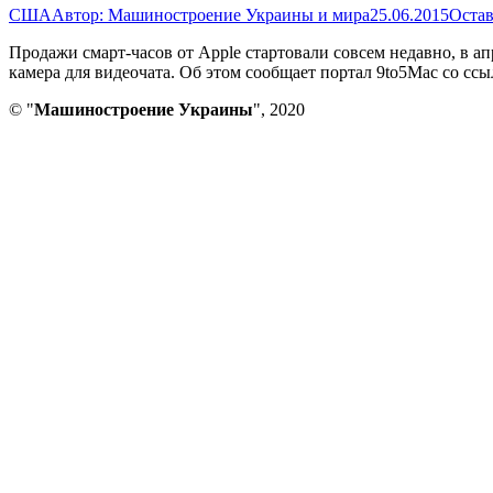
США
Автор:
Машиностроение Украины и мира
25.06.2015
Остав
Продажи смарт-часов от Apple стартовали совсем недавно, в а
камера для видеочата. Об этом сообщает портал 9to5Mac со сс
© "
Машиностроение Украины
", 2020