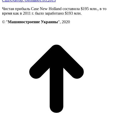
США
Автор:
German
01.03.2013
Чистая прибыль Case New Holland составила $195 млн., в то
время как в 2011 г. было заработано $193 млн.
© "
Машиностроение Украины
", 2020
В