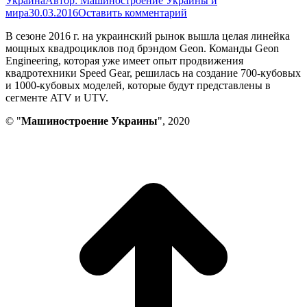
Украина
Автор:
Машиностроение Украины и
мира
30.03.2016
Оставить комментарий
В сезоне 2016 г. на украинский рынок вышла целая линейка
мощных квадроциклов под брэндом Geon. Команды Geon
Engineering, которая уже имеет опыт продвижения
квадротехники Speed Gear, решилась на создание 700-кубовых
и 1000-кубовых моделей, которые будут представлены в
сегменте ATV и UTV.
© "
Машиностроение Украины
", 2020
В