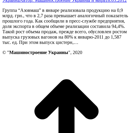
Украина
Автор:
Машиностроение Украины и мира
18.03.2012
Группа “Азовмаш” в январе реализовала продукцию на 0,9
млрд. грн., что в 2,7 раза превышает аналогичный показатель
прошлого года. Как сообщили в пресс-службе предприятия,
доля экспорта в общем объеме реализации составила 94,4%.
Такой рост объема продаж, прежде всего, обусловлен ростом
выпуска грузовых вагонов на 80% к январю-2011 до 1,587
тыс. ед. При этом выпуск цистерн,…
© "
Машиностроение Украины
", 2020
В