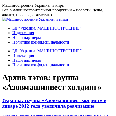
Перейти
Машиностроение Украины и мира
к
Все о машиностроительной продукции – новости, цены,
содержанию
анализ, прогноз, статистика
БД “Украина. МАШИНОСТРОЕНИЕ”
Индекcация
Наши партнеры
Политика конфиденциальности
БД “Украина. МАШИНОСТРОЕНИЕ”
Индекcация
Наши партнеры
Политика конфиденциальности
Архив тэгов:
группа
«Азовмашинвест холдинг»
Украина: группа «Азовмашинвест холдинг» в
январе 2012 года увеличила реализацию