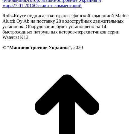
Финляндия
Автор:
Машиностроение Украины и
мира
27.01.2016
Оставить комментарий
Rolls-Royce подписала контракт с финской компанией Marine
Alutch Oy Ab на поставку 28 водоструйных движительных
установок. Оборудование будет установлено на 14
быстроходных патрульных катеров-перехватчиков серии
Watercat K13.
© "
Машиностроение Украины
", 2020
В