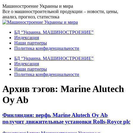
Перейти
Машиностроение Украины и мира
к
Все о машиностроительной продукции – новости, цены,
содержанию
анализ, прогноз, статистика
БД “Украина. МАШИНОСТРОЕНИЕ”
Индекcация
Наши партнеры
Политика конфиденциальности
БД “Украина. МАШИНОСТРОЕНИЕ”
Индекcация
Наши партнеры
Политика конфиденциальности
Архив тэгов:
Marine Alutech
Oy Ab
Финляндия: верфь Marine Alutech Oy Ab
получит движительные установки Rolls-Royce plc