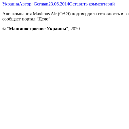
Украина
Автор:
German
23.06.2014
Оставить комментарий
Авиакомпания Maximus Air (ОАЭ) подтвердила готовность в р
сообщает портал “Дело”.
© "
Машиностроение Украины
", 2020