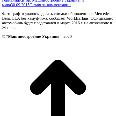
Германия
Автор:
Машиностроение Украины и
мира
30.09.2015
Оставить комментарий
Фотографам удалось сделать снимки обновленного Mercedes-
Benz CLA без камуфляжа, сообщает Worldcarfans. Официально
автомобиль будет представлен в марте 2016 г. на автосалоне в
Женеве.
© "
Машиностроение Украины
", 2020
В