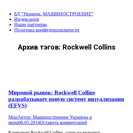
Перейти
к
БД “Украина. МАШИНОСТРОЕНИЕ”
содержанию
Индекcация
Наши партнеры
Политика конфиденциальности
Архив тэгов:
Rockwell Collins
Мировой рынок: Rockwell Collins
разрабатывает новую систему визуализации
(EFVS)
Мир
Автор:
Машиностроение Украины и
мира
06.05.2014
Оставить комментарий
Kомпания Rockwell Collins, один из ведущих