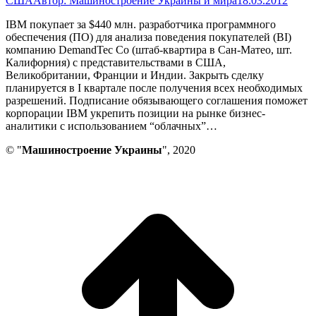
США
Автор:
Машиностроение Украины и мира
18.03.2012
IBM покупает за $440 млн. разработчика программного
обеспечения (ПО) для анализа поведения покупателей (BI)
компанию DemandTec Со (штаб-квартира в Сан-Матео, шт.
Калифорния) с представительствами в США,
Великобритании, Франции и Индии. Закрыть сделку
планируется в I квартале после получения всех необходимых
разрешений. Подписание обязывающего соглашения поможет
корпорации IBM укрепить позиции на рынке бизнес-
аналитики с использованием “облачных”…
© "
Машиностроение Украины
", 2020
В