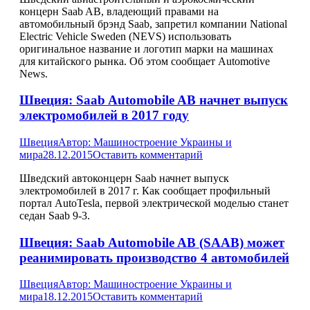
концерн Saab AB, владеющий правами на
автомобильный брэнд Saab, запретил компании National
Electric Vehicle Sweden (NEVS) использовать
оригинальное название и логотип марки на машинах
для китайского рынка. Об этом сообщает Automotive
News.
Швеция: Saab Automobile AB начнет выпуск
электромобилей в 2017 году
Швеция
Автор:
Машиностроение Украины и
мира
28.12.2015
Оставить комментарий
Шведский автоконцерн Saab начнет выпуск
электромобилей в 2017 г. Как сообщает профильный
портал AutoTesla, первой электрической моделью станет
седан Saab 9-3.
Швеция: Saab Automobile AB (SAAB) может
реанимировать производство 4 автомобилей
Швеция
Автор:
Машиностроение Украины и
мира
18.12.2015
Оставить комментарий