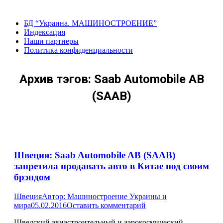
Перейти
к
БД “Украина. МАШИНОСТРОЕНИЕ”
содержанию
Индекcация
Наши партнеры
Политика конфиденциальности
Архив тэгов:
Saab Automobile AB
(SAAB)
Швеция: Saab Automobile AB (SAAB)
запретила продавать авто в Китае под своим
брэндом
Швеция
Автор:
Машиностроение Украины и
мира
05.02.2016
Оставить комментарий
Шведский авиастроительный и аэрокосмический