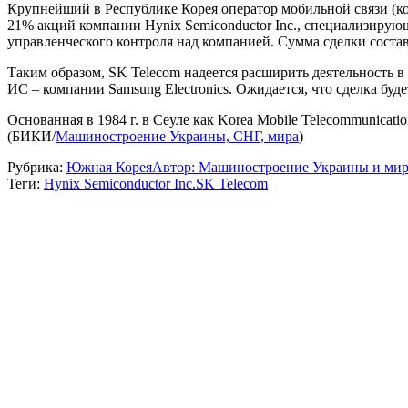
Крупнейший в Республике Корея оператор мобильной связи (ко
21% акций компании Hynix Semiconductor Inc., специализиру
управленческого контроля над компанией. Сумма сделки составит
Таким образом, SK Telecom надеется расширить деятельность в
ИС – компании Samsung Electronics. Ожидается, что сделка будет
Основанная в 1984 г. в Сеуле как Korea Mobile Telecommunicati
(БИКИ/
Машиностроение Украины, СНГ, мира
)
Рубрика:
Южная Корея
Автор:
Машиностроение Украины и мир
Теги:
Hynix Semiconductor Inc.
SK Telecom
Навигация
по
записям