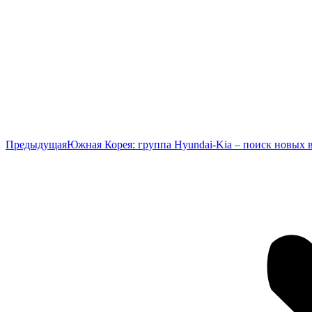
Предыдущая
Предыдущая
Южная Корея: группа Hyundai-Kia – поиск новых 
запись: