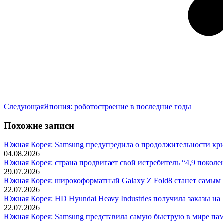
Следующая
Следующая
Япония: роботостроение в последние годы
запись:
Похожие записи
Южная Корея: Samsung предупредила о продолжительности криз
04.08.2026
Южная Корея: страна продвигает свой истребитель “4,9 поколе
29.07.2026
Южная Корея: широкоформатный Galaxy Z Fold8 станет самым
22.07.2026
Южная Корея: HD Hyundai Heavy Industries получила заказы на 
22.07.2026
Южная Корея: Samsung представила самую быструю в мире пам