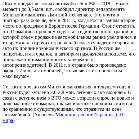
Объем продаж легковых автомобилей в РФ к 2018 г. может
вырасти до 3,5 млн. шт., сообщил директор департамента
Минэкономразвития Дмитрий Левченков. Это почти в
полтора раза больше, чем в 2011 г., когда Россия заняла второе
место по продажам в Европе после Германии. Стоит отметить,
что Германия в прошлом году стала единственной страной, в
которой объем продаж на автомобильном рынке увеличился, в
то время как в прочих странах наблюдается падение спроса на
авто по причине экономического кризиса. В России же,
напротив, и авторынок, и автопром находятся на подъеме, что
привлекает внимание многих зарубежных
автопроизводителей. В 2011 г. в стране было произведено
около 1,7 млн. автомобилей, что является историческим
максимумом.
Согласно прогнозам Минэкономразвития, в текущем году в
России будет куплено 2,6-2,8 млн. легковых автомобилей. В
связи с вступлением в ВТО может возрасти спрос на новые и
подержанные иномарки, так как ввозные пошлины снизятся
по сравнению с существующими, что отразится на цене
автомобилей. (Autonews/
Машиностроение Украины, СНГ,
мира
)