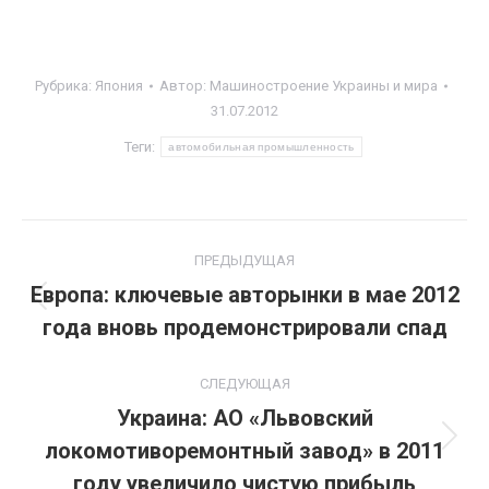
Рубрика:
Япония
Автор:
Машиностроение Украины и мира
31.07.2012
Теги:
автомобильная промышленность
Навигация
ПРЕДЫДУЩАЯ
по
Европа: ключевые авторынки в мае 2012
Предыдущая
года вновь продемонстрировали спад
записям
запись:
СЛЕДУЮЩАЯ
Украина: АО «Львовский
локомотиворемонтный завод» в 2011
Следующая
запись:
году увеличило чистую прибыль