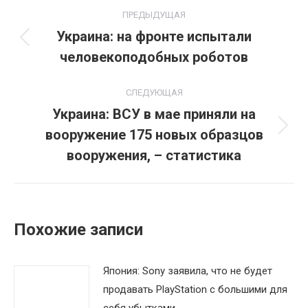
Навигация
ПРЕДЫДУЩАЯ
по
Украина: на фронте испытали
Предыдущая
человекоподобных роботов
записям
запись:
СЛЕДУЮЩАЯ
Украина: ВСУ в мае приняли на
вооружение 175 новых образцов
Следующая
запись:
вооружения, – статистика
Похожие записи
Япония: Sony заявила, что не будет
продавать PlayStation с большими для