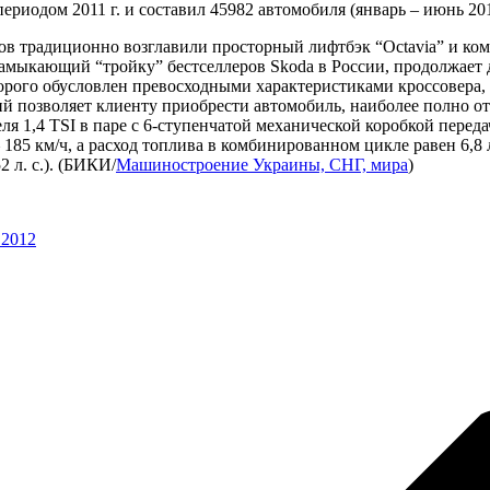
одом 2011 г. и составил 45982 автомобиля (январь – июнь 2011 
ов традиционно возглавили просторный лифтбэк “Octavia” и комп
 замыкающий “тройку” бестселлеров Skoda в России, продолжает
которого обусловлен превосходными характеристиками кроссовер
й позволяет клиенту приобрести автомобиль, наиболее полно от
ля 1,4 TSI в паре с 6-ступенчатой механической коробкой переда
 185 км/ч, а расход топлива в комбинированном цикле равен 6,8 л
52 л. с.). (БИКИ/
Машиностроение Украины, СНГ, мира
)
.2012