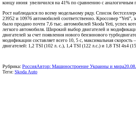
концу июня увеличился на 41% по сравнению с аналогичным пери
Рост наблюдался по всему модельному ряду. Список бестселлер
23952 и 10976 автомобилей соответственно. Кроссовер “Yeti”,
было продано почти 7,6 тыс. автомобилей Skoda Yeti, успех 
легкого автомобиля. Широкий выбор двигателей и модификаци
двигателей за счет появления нового бензинового турбодвигате
модификации составляет всего 10, 5 с, максимальная скорость –
двигателей: 1,2 TSI (102 л. с.), 1,4 TSI (122 л.с.) и 1,8 TSI 4х4 (1
Рубрика:
Россия
Автор:
Машиностроение Украины и мира
20.08
Теги:
Skoda Auto
Навигация
по
записям