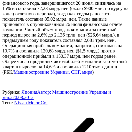
финансового года, завершившегося 20 июня, снизилась на
15% и составила 72,28 млрд. иен (около $900 млн. по курсу на
конец отчетного периода), тогда как годом ранее этот
показатель составил 85,02 млрд. иен. Такие данные
приводятся в опубликованном 26 июля финансовом отчете
компании. Чистый объем продаж компании за отчетный
период вырос на 2,6% до 2,136 трлн. иен ($26,64 млрд.), в
предыдущем году показатель составлял 2,081 трлн. иен.
Операционная прибыль компании, напротив, снизилась на
19,7% и составила 120,68 млрд. иен ($1,5 млрд.) против
операционной прибыли в 150,37 млрд. иен годом ранее.
Общее число проданных автомобилей компании за отчетный
квартал выросло на 14,6% и составило 1210 тыс. единиц.
(РБК/
Машиностроение Украины, СНГ, мира
)
Рубрика:
Япония
Автор:
Машиностроение Украины и
мира
20.08.2012
Теги:
Nissan Motor Co.
Навигация
по
записям