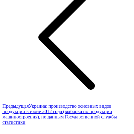
Предыдущая
Предыдущая
Украина: производство основных видов
запись:
продукции в июне 2012 года (выборка по продукции
машиностроения), по данным Государственной службы
статистики