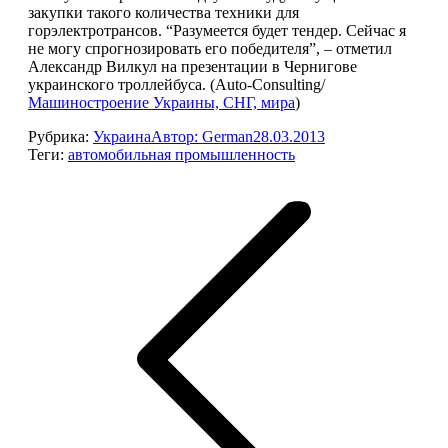
закупки такого количества техники для
горэлектротрансов. “Разумеется будет тендер. Сейчас я
не могу спрогнозировать его победителя”, – отметил
Александр Вилкул на презентации в Чернигове
украинского троллейбуса. (Auto-Consulting/
Машиностроение Украины, СНГ, мира
)
Рубрика:
Украина
Автор:
German
28.03.2013
Теги:
автомобильная промышленность
Навигация
по
записям