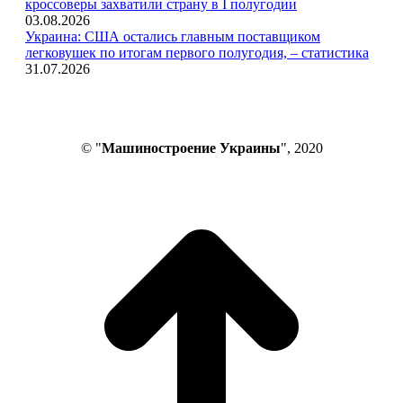
кроссоверы захватили страну в I полугодии
03.08.2026
Украина: США остались главным поставщиком
легковушек по итогам первого полугодия, – статистика
31.07.2026
© "
Машиностроение Украины
", 2020
В