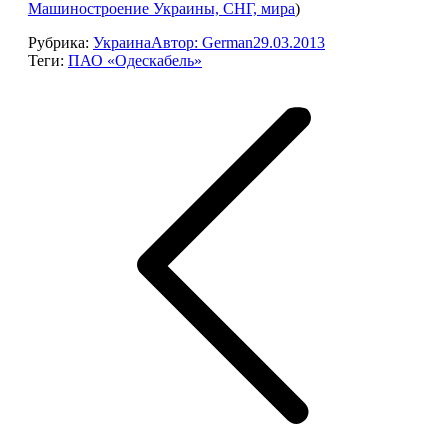
Машиностроение Украины, СНГ, мира
)
Рубрика:
Украина
Автор:
German
29.03.2013
Теги:
ПАО «Одескабель»
Навигация
по
записям