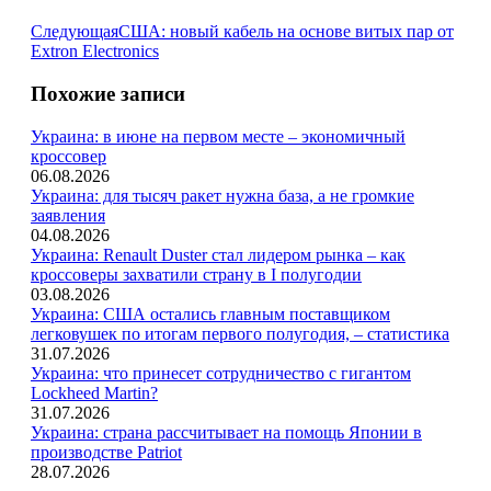
Следующая
Следующая
США: новый кабель на основе витых пар от
запись:
Extron Electronics
Похожие записи
Украина: в июне на первом месте – экономичный
кроссовер
06.08.2026
Украина: для тысяч ракет нужна база, а не громкие
заявления
04.08.2026
Украина: Renault Duster стал лидером рынка – как
кроссоверы захватили страну в I полугодии
03.08.2026
Украина: США остались главным поставщиком
легковушек по итогам первого полугодия, – статистика
31.07.2026
Украина: что принесет сотрудничество с гигантом
Lockheed Martin?
31.07.2026
Украина: страна рассчитывает на помощь Японии в
производстве Patriot
28.07.2026