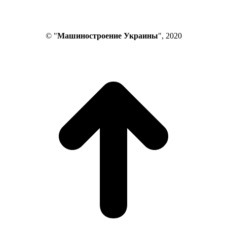
© "
Машиностроение Украины
", 2020
В