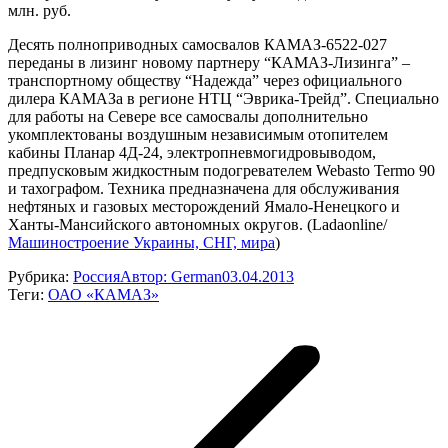
млн. руб.
Десять полноприводных самосвалов КАМАЗ-6522-027
переданы в лизинг новому партнеру “КАМАЗ-Лизинга” –
транспортному обществу “Надежда” через официального
дилера КАМАЗа в регионе НТЦ “Эврика-Трейд”. Специально
для работы на Севере все самосвалы дополнительно
укомплектованы воздушным независимым отопителем
кабины Планар 4Д-24, электропневмогидровыводом,
предпусковым жидкостным подогревателем Webasto Termo 90
и тахографом. Техника предназначена для обслуживания
нефтяных и газовых месторождений Ямало-Ненецкого и
Ханты-Мансийского автономных округов. (Ladaonline/
Машиностроение Украины, СНГ, мира
)
Рубрика:
Россия
Автор:
German
03.04.2013
Теги:
ОАО «КАМАЗ»
Навигация
по
записям