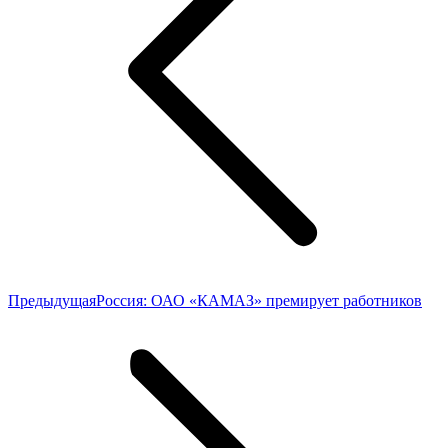
Предыдущая
Предыдущая
Россия: ОАО «КАМАЗ» премирует работников
запись: