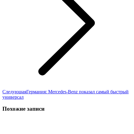
Следующая
Следующая
Германия: Mercedes-Benz показал самый быстрый
запись:
универсал
Похожие записи