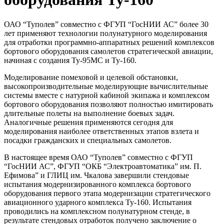
ОАО “Туполев” совместно с ФГУП “ГосНИИ АС” более 30
лет применяют технологии полунатурного моделирования
для отработки программно-аппаратных решений комплексов
бортового оборудования самолетов стратегической авиации,
начиная с создания Ту-95МС и Ту-160.
Моделирование помеховой и целевой обстановки,
высокопроизводительные моделирующие вычислительные
системы вместе с натурной кабиной экипажа и комплексом
бортового оборудования позволяют полностью имитировать
длительные полеты на выполнение боевых задач.
Аналогичные решения применяются сегодня для
моделирования наиболее ответственных этапов взлета и
посадки гражданских и специальных самолетов.
В настоящее время ОАО “Туполев” совместно с ФГУП
“ГосНИИ АС”, ФГУП “ОКБ “Электроавтоматика” им. П.
Ефимова” и ГЛИЦ им. Чкалова завершили стендовые
испытания модернизированного комплекса бортового
оборудования первого этапа модернизации стратегического
авиационного ударного комплекса Ту-160. Испытания
проводились на комплексном полунатурном стенде, в
результате стендовых отработок получено заключение о