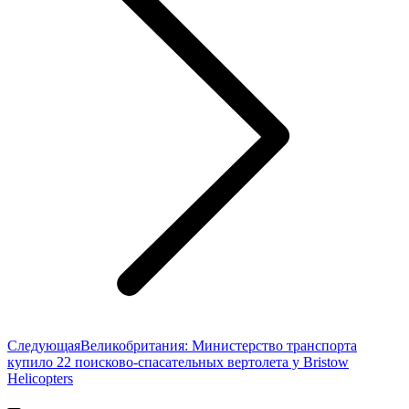
Следующая
Следующая
Великобритания: Министерство транспорта
запись:
купило 22 поисково-спасательных вертолета у Bristow
Helicopters