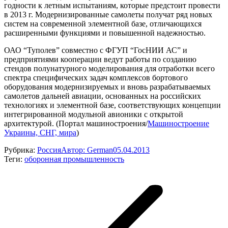
годности к летным испытаниям, которые предстоит провести
в 2013 г. Модернизированные самолеты получат ряд новых
систем на современной элементной базе, отличающихся
расширенными функциями и повышенной надежностью.
ОАО “Туполев” совместно с ФГУП “ГосНИИ АС” и
предприятиями кооперации ведут работы по созданию
стендов полунатурного моделирования для отработки всего
спектра специфических задач комплексов бортового
оборудования модернизируемых и вновь разрабатываемых
самолетов дальней авиации, основанных на российских
технологиях и элементной базе, соответствующих концепции
интегрированной модульной авионики с открытой
архитектурой. (Портал машиностроения/
Машиностроение
Украины, СНГ, мира
)
Рубрика:
Россия
Автор:
German
05.04.2013
Теги:
оборонная промышленность
Навигация
по
записям