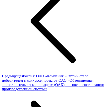
Предыдущая
Предыдущая
Россия: ОАО «Компания «Сухой» стало
запись:
победителем в конкурсе проектов ОАО «Объединенная
авиастроительная корпорация» (ОАК) по совершенствованию
производственной системы