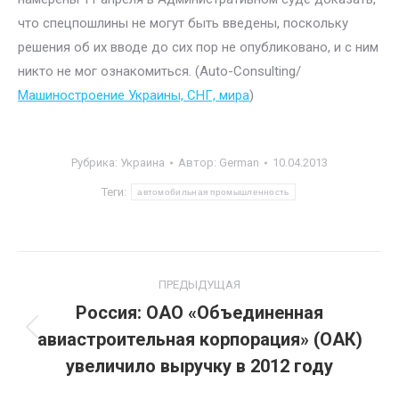
что спецпошлины не могут быть введены, поскольку
решения об их вводе до сих пор не опубликовано, и с ним
никто не мог ознакомиться. (Auto-Consulting/
Машиностроение Украины, СНГ, мира
)
Рубрика:
Украина
Автор:
German
10.04.2013
Теги:
автомобильная промышленность
Навигация
ПРЕДЫДУЩАЯ
по
Россия: ОАО «Объединенная
авиастроительная корпорация» (ОАК)
Предыдущая
записям
запись:
увеличило выручку в 2012 году