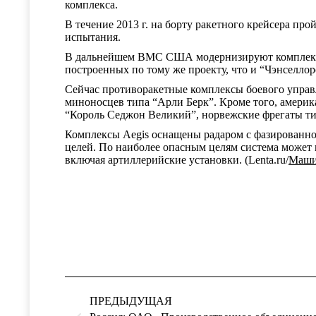
комплекса.
В течение 2013 г. на борту ракетного крейсера п
испытания.
В дальнейшем ВМС США модернизируют комплексы 
построенных по тому же проекту, что и “Чэнселлор
Сейчас противоракетные комплексы боевого управл
миноносцев типа “Арли Берк”. Кроме того, амери
“Король Седжон Великий”, норвежские фрегаты тип
Комплексы Aegis оснащены радаром с фазированно
целей. По наиболее опасным целям система может 
включая артиллерийские установки. (Lenta.ru/
Маши
Навигация
по
ПРЕДЫДУЩАЯ
записям