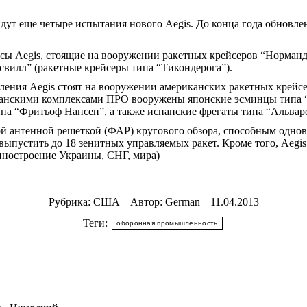
ройдут еще четыре испытания нового Aegis. До конца года обно
Aegis, стоящие на вооружении ракетных крейсеров “Норманд
свилл” (ракетные крейсеры типа “Тикондерога”).
ения Aegis стоят на вооружении американских ракетных крейсе
канскими комплексами ПРО вооружены японские эсминцы типа “
а “Фритьоф Нансен”, а также испанские фрегаты типа “Альваро
й антенной решеткой (ФАР) кругового обзора, способным однов
выпустить до 18 зенитных управляемых ракет. Кроме того, Aegi
ностроение Украины, СНГ, мира
)
Рубрика:
США
Автор:
German
11.04.2013
Теги:
оборонная промышленность