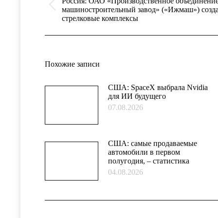
Россия: ОАО «Производственное объединени
Предыдущая
машиностроительный завод» («Ижмаш») созд
запись:
стрелковые комплексы
Похожие записи
США: SpaceX выбрала Nvidia
для ИИ будущего
07.08.2026
США: самые продаваемые
автомобили в первом
полугодия, – статистика
04.08.2026