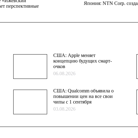
е «Ижевский
Япония: NTN Corp. созда
Следующая
ает перспективные
запись:
США: Apple меняет
концепцию будущих смарт-
очков
06.08.2026
США: Qualcomm объявила о
повышении цен на все свои
чипы с 1 сентября
03.08.2026