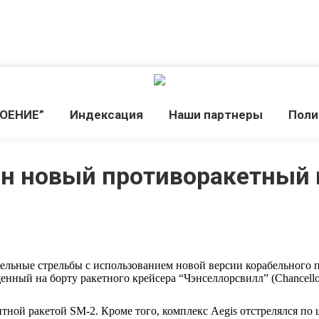
РОЕНИЕ”
Индекcация
Наши партнеры
Поли
н новый противоракетный 
льные стрельбы с использованием новой версии корабельного пр
щенный на борту ракетного крейсера “Чэнселлорсвилл” (Chancell
итной ракетой SM-2. Кроме того, комплекс Aegis отстрелялся по