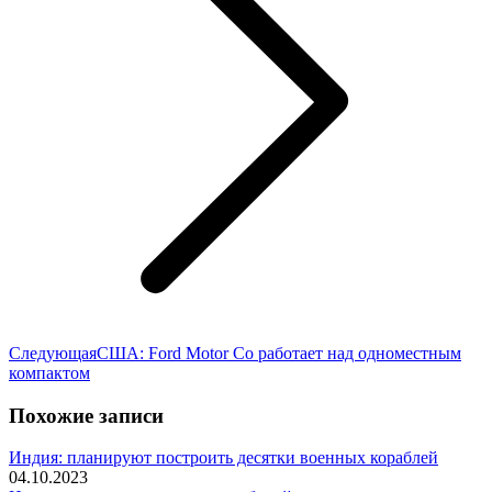
Следующая
Следующая
США: Ford Motor Co работает над одноместным
запись:
компактом
Похожие записи
Индия: планируют построить десятки военных кораблей
04.10.2023