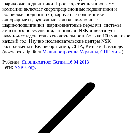
шариковые подшипники. Производственная программа
компании включает сверхпрецизионные подшипники и
роликовые подшипники, корпусные подшипники,
однорядные и двухрядные радиально-упорные
шарикоподшипники, шариковинтовые передачи, системы
линейного перемещения, шпиндели. NSK инвестирует в
научно-исследовательскую деятельность больше 100 млн. евро
каждый год. Научно-исследовательские центры NSK
расположены в Великобритании, США, Китае и Таиланде.
(www.podshipnik.ru/
Машиностроение Украины, СНГ, мира
)
Рубрика:
Япония
Автор:
German
16.04.2013
Теги:
NSK Corp.
Навигация
по
записям