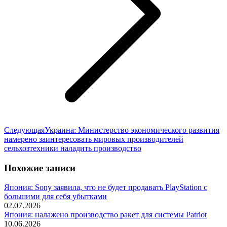
Следующая
Следующая
Украина: Министерство экономического развития
запись:
намерено заинтересовать мировых производителей
сельхозтехники наладить производство
Похожие записи
Япония: Sony заявила, что не будет продавать PlayStation с
большими для себя убытками
02.07.2026
Япония: налажено производство ракет для системы Patriot
10.06.2026