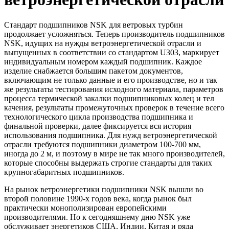
Стандарт подшипников NSK для ветровых турбин
продолжает усложняться. Теперь производитель подшипников
NSK, идущих на нужды ветроэнергетической отрасли и
выпущенных в соответствии со стандартом U303, маркирует
индивидуальным номером каждый подшипник. Каждое
изделие снабжается большим пакетом документов,
включающим не только данные и его производстве, но и так
же результаты тестирования исходного материала, параметров
процесса термической закалки подшипниковых колец и тел
качения, результаты промежуточных проверок в течение всего
технологического цикла производства подшипника и
финальной проверки, далее фиксируется вся история
использования подшипника. Для нужд ветроэнергетической
отрасли требуются подшипники диаметром 100-700 мм,
иногда до 2 м, и поэтому в мире не так много производителей,
которые способны выдержать строгие стандарты для таких
крупногабаритных подшипников.
На рынок ветроэнергетики подшипники NSK вышли во
второй половине 1990-х годов века, когда рынок был
практически монополизирован европейскими
производителями. Но к сегодняшнему дню NSK уже
обслуживает энергетиков США, Индии, Китая и ряда