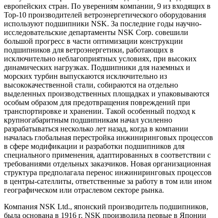
европейских стран. По уверениям компании, 9 из входящих в
Top-10 производителей ветроэнергетического оборудования
используют подшипники NSK. За последние годы научно-
исследовательские департаменты NSK Corp. совешили
большой прогресс в части оптимизации конструкции
подшипников для ветроэнергетики, работающих в
исключительно неблагоприятных условиях, при высоких
динамических нагрузках. Подшипники для наземных и
морских турбин выпускаются исключительно из
высококачественной стали, собираются на отдельно
выделенных производственных площадках и упаковываются
особым образом для предотвращения повреждений при
транспортировке и хранении. Такой особенный подход к
крупногабаритным подшипникам начал усиленно
разрабатываться несколько лет назад, когда в компании
началась глобальная перестройка инжиниринговых процессов
в сфере модификации и разработки подшипников для
специального применения, адаптированных в соответствии с
требованиями отдельных заказчиков. Новая организационная
структура предполагала перенос инжиниринговых процессов
в центры-сателлиты, ответственные за работу в том или ином
географическом или отраслевом секторе рынка.
Компания NSK Ltd., японский производитель подшипников,
была основана в 1916 г. NSK производила первые в Японии