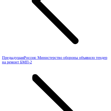
Предыдущая
Предыдущая
Россия: Министерство обороны объявило тендер
запись:
на ремонт БМП-2