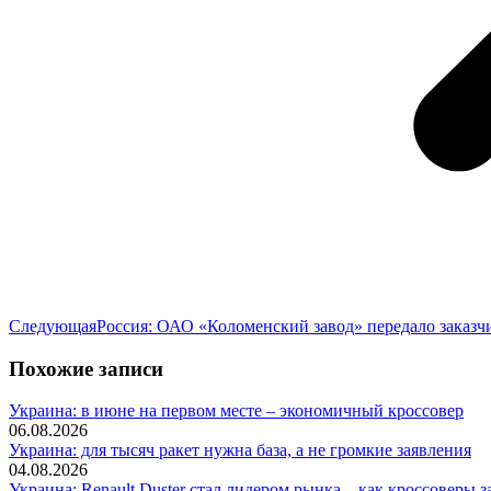
Следующая
Следующая
Россия: ОАО «Коломенский завод» передало заказ
запись:
Похожие записи
Украина: в июне на первом месте – экономичный кроссовер
06.08.2026
Украина: для тысяч ракет нужна база, а не громкие заявления
04.08.2026
Украина: Renault Duster стал лидером рынка – как кроссоверы з