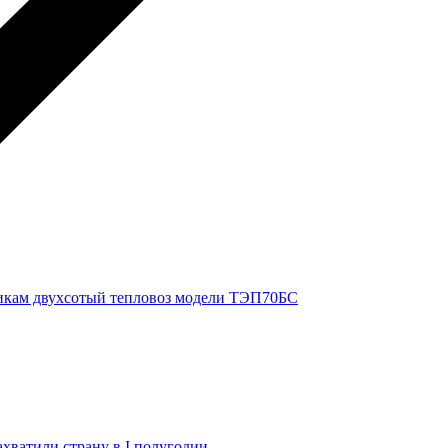
чикам двухсотый тепловоз модели ТЭП70БС
ахватили страну в I полугодии