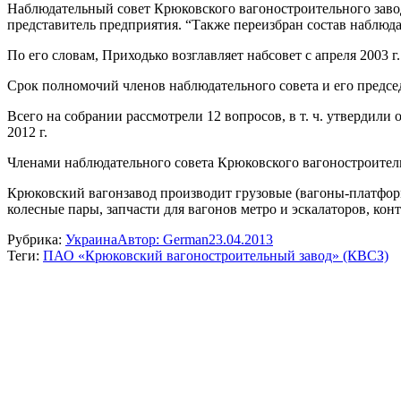
Наблюдательный совет Крюковского вагоностроительного завод
представитель предприятия. “Также переизбран состав наблюдат
По его словам, Приходько возглавляет набсовет с апреля 2003 г.
Срок полномочий членов наблюдательного совета и его председ
Всего на собрании рассмотрели 12 вопросов, в т. ч. утвердили
2012 г.
Членами наблюдательного совета Крюковского вагоностроител
Крюковский вагонзавод производит грузовые (вагоны-платформ
колесные пары, запчасти для вагонов метро и эскалаторов, к
Рубрика:
Украина
Автор:
German
23.04.2013
Теги:
ПАО «Крюковский вагоностроительный завод» (КВСЗ)
Навигация
по
записям