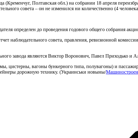
а (Кременчуг, Полтавская обл.) на собрании 18 апреля переизб
ельного совета – он не изменился ни количественно (4 человека
ателя определен до проведения годового общего собрания акцион
 отчет наблюдательного совета, правления, ревизионной комисси
ьного завода являются Виктор Воронович, Павел Приходько и А
ы, цистерны, вагоны бункерного типа, полувагоны) и пассажирс
онтейнеры дорожную технику. (Украинськи новыны/
Машиностроен