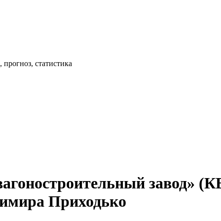
 прогноз, статистика
агоностроительный завод» (К
димира Приходько