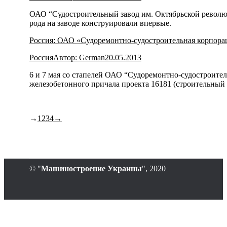
ОАО “Судостроительный завод им. Октябрьской революц
рода на заводе конструировали впервые.
Россия: ОАО «Судоремонтно-судостроительная корпорац
Россия
Автор:
German
20.05.2013
6 и 7 мая со стапелей ОАО “Судоремонтно-судостроите
железобетонного причала проекта 16181 (строительный 
→
1
2
3
4
→
© "
Машиностроение Украины
", 2020
В