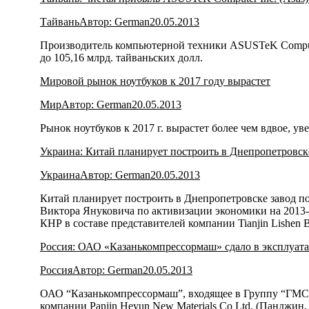
Тайвань
Автор:
German
20.05.2013
Производитель компьютерной техники ASUSTeK Computer 
до 105,16 млрд. тайваньских долл.
Мировой рынок ноутбуков к 2017 году вырастет
Мир
Автор:
German
20.05.2013
Рынок ноутбуков к 2017 г. вырастет более чем вдвое, ув
Украина: Китай планирует построить в Днепропетровске
Украина
Автор:
German
20.05.2013
Китай планирует построить в Днепропетровске завод п
Виктора Януковича по активизации экономики на 2013-
КНР в составе представителей компании Tianjin Lishen Bat
Россия: ОАО «Казанькомпрессормаш» сдало в эксплуат
Россия
Автор:
German
20.05.2013
ОАО “Казанькомпрессормаш”, входящее в Группу “ГМС”,
компании Panjin Heyun New Materials Co Ltd. (Панджин,