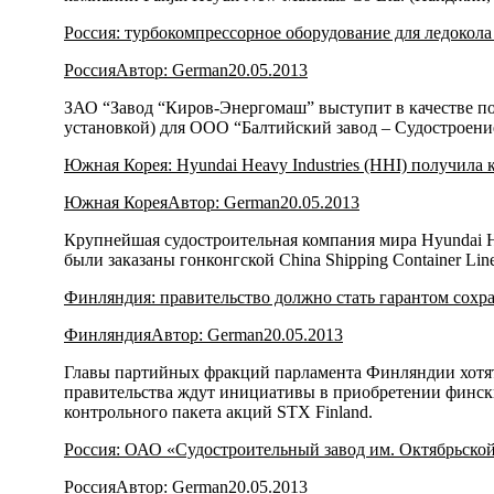
Россия: турбокомпрессорное оборудование для ледоко
Россия
Автор:
German
20.05.2013
ЗАО “Завод “Киров-Энергомаш” выступит в качестве п
установкой) для ООО “Балтийский завод – Судостроени
Южная Корея: Hyundai Heavy Industries (HHI) получила
Южная Корея
Автор:
German
20.05.2013
Крупнейшая судостроительная компания мира Hyundai He
были заказаны гонконгской China Shipping Container Lin
Финляндия: правительство должно стать гарантом сохра
Финляндия
Автор:
German
20.05.2013
Главы партийных фракций парламента Финляндии хотят,
правительства ждут инициативы в приобретении фински
контрольного пакета акций STX Finland.
Россия: ОАО «Судостроительный завод им. Октябрьско
Россия
Автор:
German
20.05.2013