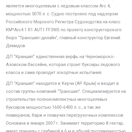
является многоцелевым с ледовым классом Arc 4,
мощностью 5070 л. с. Судно построено под надзором
Российского Морского Регистра Судоходства на класс
KM*Arc4 1 R1 AUT1 FF3WS по проекту конструкторского
бюро “Трансшип-дизайн”, главный конструктор Евгений
Демидов.
ДП “Краншип” единственная верфь на Черноморско-
Азовском бассейне, которая строит буксиры ледового
класса и сама проводит эскортные испытания.
ДП “Краншип” находится в Керчи (АР Крым) и входит в
состав группы компаний “Трансшип”. Специализируется на
строительстве полнокомплектных многоцелевых
буксиров мощностью 1600-6400 л. с., а так же
плавкранов, барж и плавучих перегрузочных комплексов.
Основана в январе 2007 г. Занимает территорию 8 гектар,
имеет причалы с глубиной в 6 м и общей протяженностью