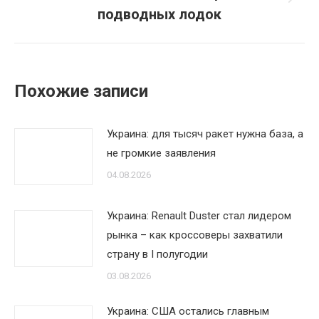
Следующая
подводных лодок
запись:
Похожие записи
Украина: для тысяч ракет нужна база, а
не громкие заявления
04.08.2026
Украина: Renault Duster стал лидером
рынка – как кроссоверы захватили
страну в I полугодии
03.08.2026
Украина: США остались главным