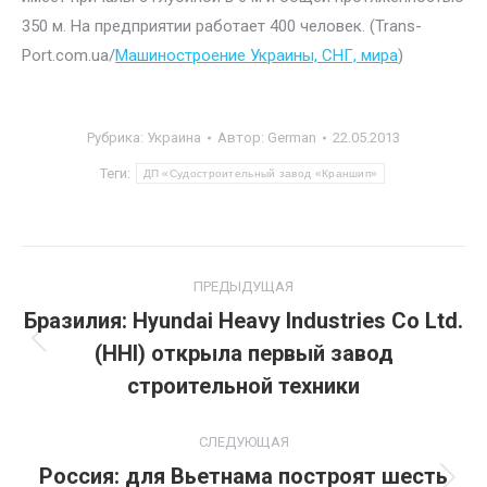
350 м. На предприятии работает 400 человек. (Trans-
Port.com.ua/
Машиностроение Украины, СНГ, мира
)
Рубрика:
Украина
Автор:
German
22.05.2013
Теги:
ДП «Судостроительный завод «Краншип»
Навигация
ПРЕДЫДУЩАЯ
по
Бразилия: Hyundai Heavy Industries Co Ltd.
(HHI) открыла первый завод
Предыдущая
записям
запись:
строительной техники
СЛЕДУЮЩАЯ
Россия: для Вьетнама построят шесть