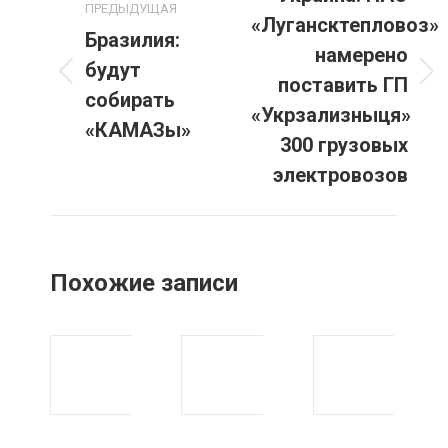
ПРЕДЫДУЩАЯ
«Лугансктепловоз»
записям
Бразилия:
намерено
будут
поставить ГП
Предыдущая
Следующая
собирать
запись:
запись:
«Укрзализныця»
«КАМАЗы»
300 грузовых
электровозов
Похожие записи
Украина:
Украина:
для тысяч
Renault
ракет
Duster стал
нужна
лидером