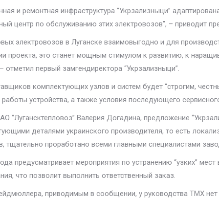
нная и ремонтная инфраструктура “Укрзализныци” адаптирован
сный центр по обслуживанию этих электровозов”, – приводит пр
овых электровозов в Луганске взаимовыгодно и для производс
ии проекта, это станет мощным стимулом к развитию, к наращ
– отметил первый замгендиректора “Укрзализныци”.
тавщиков комплектующих узлов и систем будет “строгим, чест
ь работы устройства, а также условия последующего сервисног
АО “Лугансктепловоз” Валерия Догадина, предложение “Укрзал
ующими деталями украинского производителя, то есть локали
ов, тщательно проработано всеми главными специалистами заво
ода предусматривает мероприятия по устранению “узких” мест 
ния, что позволит выполнить ответственный заказ.
йдмюллера, приводимым в сообщении, у руководства ТМХ нет 