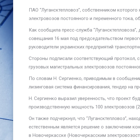
ПАО “Лугансктепловоз”, собственником которого я
электровозов постоянного и переменного тока, о
Как сообщила пресс-служба “Лугансктепловоза”, 
совещания 16 мая под председательством первого
руководители украинских предприятий транспортн
Стороны подписали соответствующий протокол, со
грузовых магистральных электровозов постоянног
По словам Н. Сергиенко, приводимым в сообщении
лизинговая система финансирования, тендер на пр
Н. Сергиенко выразил уверенность, что проект буд
производственную мощность 100 электровозов (20
Он также подчеркнул, что “Лугансктепловоз”, нах
естественным является решение о заключении кон
в Новочеркасске (Новочеркасским электровозост