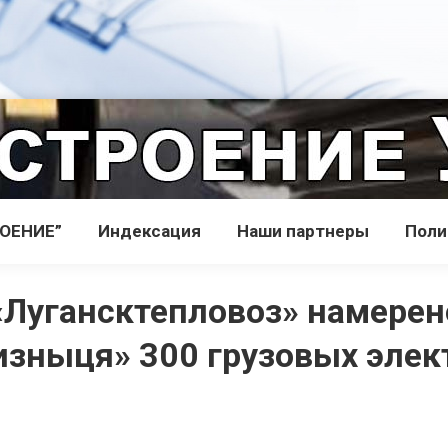
РОЕНИЕ”
Индекcация
Наши партнеры
Поли
«Лугансктепловоз» намерен
изныця» 300 грузовых элек