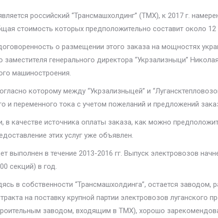
вляется российский “Трансмашхолдинг” (ТМХ), к 2017 г. намере
бщая стоимость которых предположительно составит около 12 м
договоренность о размещении этого заказа на мощностях укра
 заместителя генерального директора “Укрзализныци” Николая
ого машиностроения.
гласно которому между “Укрзализныцей” и “Лугансктепловозом
о и переменного тока с учетом пожеланий и предложений заказ
, в качестве источника оплаты заказа, как можно предположи
едоставление этих услуг уже объявлен.
ет выполнен в течение 2013-2016 гг. Выпуск электровозов начнет
0 секций) в год.
одясь в собственности “Трансмашхолдинга”, остается заводом,
тракта на поставку крупной партии электровозов луганского 
роительным заводом, входящим в ТМХ), хорошо зарекомендова