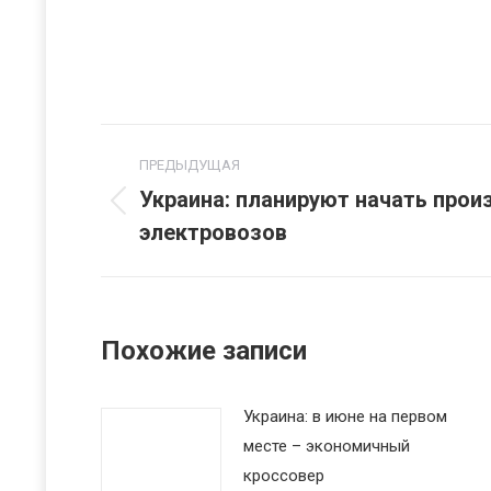
Навигация
ПРЕДЫДУЩАЯ
по
Украина: планируют начать прои
Предыдущая
электровозов
записям
запись:
Похожие записи
Украина: в июне на первом
месте – экономичный
кроссовер