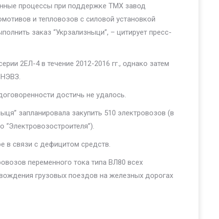
енные процессы при поддержке ТМХ завод
омотивов и тепловозов с силовой установкой
выполнить заказ “Укрзализныци”, – цитирует пресс-
рии 2ЕЛ-4 в течение 2012-2016 гг., однако затем
 НЭВЗ.
договоренности достичь не удалось.
ыця” запланировала закупить 510 электровозов (в
о “Электровозостроителя”).
ре в связи с дефицитом средств.
овозов переменного тока типа ВЛ80 всех
я вождения грузовых поездов на железных дорогах