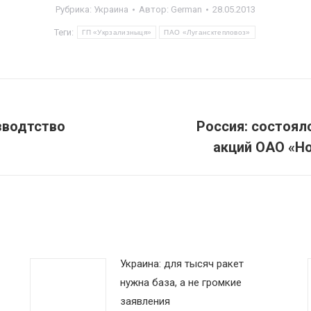
Рубрика:
Украина
Автор:
German
28.05.2013
Теги:
ГП «Укрзализныця»
ПАО «Лугансктепловоз»
зводтство
Россия: состоял
Следующая
акций ОАО «Н
запись:
Украина: для тысяч ракет
нужна база, а не громкие
заявления