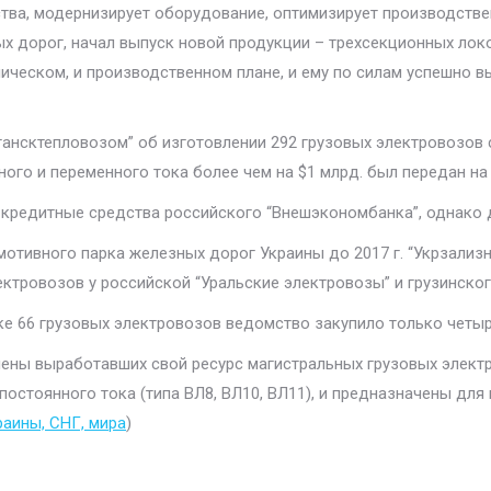
тва, модернизирует оборудование, оптимизирует производств
х дорог, начал выпуск новой продукции – трехсекционных лок
техническом, и производственном плане, и ему по силам успешно 
гансктепловозом” об изготовлении 292 грузовых электровозов се
ого и переменного тока более чем на $1 млрд. был передан на
 кредитные средства российского “Внешэкономбанка”, однако 
отивного парка железных дорог Украины до 2017 г. “Укрзализн
ектровозов у российской “Уральские электровозы” и грузинског
упке 66 грузовых электровозов ведомство закупило только четы
ены выработавших свой ресурс магистральных грузовых электр
постоянного тока (типа ВЛ8, ВЛ10, ВЛ11), и предназначены дл
аины, СНГ, мира
)