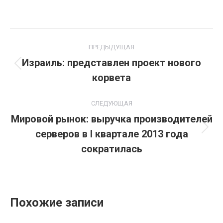
Навигация
ПРЕДЫДУЩАЯ
по
Израиль: представлен проект нового
Предыдущая
корвета
записям
запись:
СЛЕДУЮЩАЯ
Мировой рынок: выручка производителей
серверов в I квартале 2013 года
Следующая
запись:
сократилась
Похожие записи