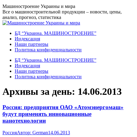
Перейти
Машиностроение Украины и мира
к
Все о машиностроительной продукции – новости, цены,
содержанию
анализ, прогноз, статистика
БД “Украина. МАШИНОСТРОЕНИЕ”
Индекcация
Наши партнеры
Политика конфиденциальности
БД “Украина. МАШИНОСТРОЕНИЕ”
Индекcация
Наши партнеры
Политика конфиденциальности
Архивы за день:
14.06.2013
Россия: предприятия ОАО «Атомэнергомаш»
будут применять инновационные
нанотехнологии
Россия
Автор:
German
14.06.2013