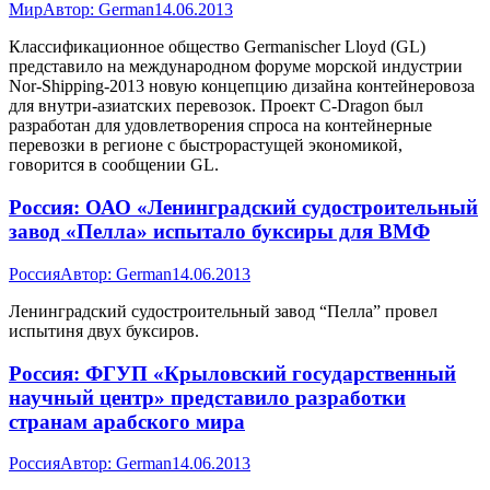
Мир
Автор:
German
14.06.2013
Классификационное общество Germanischer Lloyd (GL)
представило на международном форуме морской индустрии
Nor-Shipping-2013 новую концепцию дизайна контейнеровоза
для внутри-азиатских перевозок. Проект C-Dragon был
разработан для удовлетворения спроса на контейнерные
перевозки в регионе с быстрорастущей экономикой,
говорится в сообщении GL.
Россия: ОАО «Ленинградский судостроительный
завод «Пелла» испытало буксиры для ВМФ
Россия
Автор:
German
14.06.2013
Ленинградский судостроительный завод “Пелла” провел
испытиня двух буксиров.
Россия: ФГУП «Крыловский государственный
научный центр» представило разработки
странам арабского мира
Россия
Автор:
German
14.06.2013