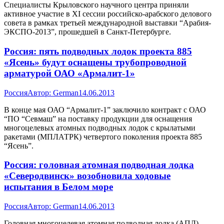
Специалисты Крыловского научного центра приняли
активное участие в XI сессии российско-арабского делового
совета в рамках третьей международной выставки “Арабия-
ЭКСПО-2013”, прошедшей в Санкт-Петербурге.
Россия: пять подводных лодок проекта 885
«Ясень» будут оснащены трубопроводной
арматурой ОАО «Армалит-1»
Россия
Автор:
German
14.06.2013
В конце мая ОАО “Армалит-1” заключило контракт с ОАО
“ПО “Севмаш” на поставку продукции для оснащения
многоцелевых атомных подводных лодок c крылатыми
ракетами (МПЛАТРК) четвертого поколения проекта 885
“Ясень”.
Россия: головная атомная подводная лодка
«Северодвинск» возобновила ходовые
испытания в Белом море
Россия
Автор:
German
14.06.2013
Головная многоцелевая атомная подводная лодка (АПЛ)