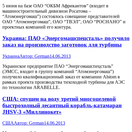
5 июня на базе ОАО “ОКБМ Африкантов” (входит в
машиностроительный дивизион Росатома –
“Атомэнергомаш”) состоялось совещание представителей
ОАО “Атомэнергомаш”, ОАО “ТВЭЛ”, ОАО “РОСНАНО” и
проектных компаний его контура.
Украина: ПАО «Энергомашспецсталь» получило
заказ на производство заготовок для турбины
Украина
Автор:
German
14.06.2013
Украинское предприятие ПАО “Энергомашспецсталь”
(ЭМСС, входит в группу компаний “Атомэнергомаш”)
получило квалификационный заказ от компании Alstom в
рамках проекта производства тихоходной турбины для АЭС
по технологии ARABELLE.
США: спущен на воду третий многоцелевой
быстроходный десантный корабль-катамаран
JHSV-3 «Миллинокет»
США
Автор:
German
14.06.2013