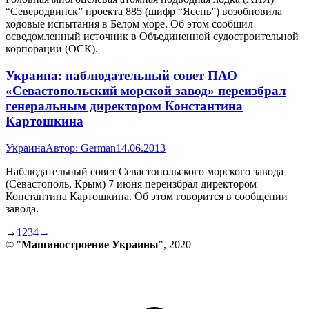
“Северодвинск” проекта 885 (шифр “Ясень”) возобновила
ходовые испытания в Белом море. Об этом сообщил
осведомленный источник в Объединенной судостроительной
корпорации (ОСК).
Украина: наблюдательный совет ПАО
«Севастопольский морской завод» переизбрал
генеральным директором Константина
Картошкина
Украина
Автор:
German
14.06.2013
Наблюдательный совет Севастопольского морского завода
(Севастополь, Крым) 7 июня переизбрал директором
Константина Картошкина. Об этом говорится в сообщении
завода.
→
1
2
3
4
→
© "
Машиностроение Украины
", 2020
В