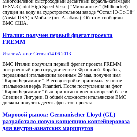
Многоцелевой быстроходный десантный корабль-катамаран
JHSV-3 (Joint High Speed Vessel) “Миллинокет” (Millinocket)
спущен на воду на судостроительном заводе “Остал Ю-Эс-Эй”
(Austal USA) в Мобиле (шт. Алабама). Об этом сообщили
ВМС США.
Италия: получен первый фрегат проекта
FREMM
Италия
Автор:
German
14.06.2013
ВМС Италии получили первый фрегат проекта FREMM,
построенный при сотрудничестве с Францией. Корабль,
переданный итальянским военным 29 мая, получил имя
“Карло Бергамини”. В его достройке принимала участие
итальянская верфь Finantieri. После поступления на флот
“Карло Бергамини” был приписан к военно-морской базе в
Специи в Лигурии. В общей сложности итальянские ВМС
должны получить десять фрегатов проекта…
Мировой рынок: Germanischer Lloyd (GL)
разработало новую концепцию контейнеровоза
для внутри-азиатских маршрутов