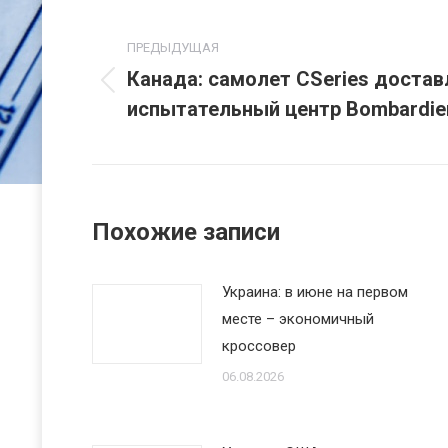
Навигация
по
ПРЕДЫДУЩАЯ
Канада: самолет CSeries достав
Предыдущая
записям
испытательный центр Bombardier
запись:
Похожие записи
Украина: в июне на первом
месте – экономичный
кроссовер
06.08.2026