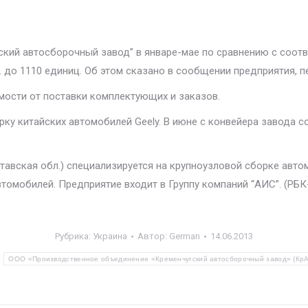
кий автосборочный завод” в январе-мае по сравнению с соотв
. до 1110 единиц. Об этом сказано в сообщении предприятия, 
мости от поставки комплектующих и заказов.
у китайских автомобилей Geely. В июне с конвейера завода со
авская обл.) специализируется на крупноузловой сборке авт
томобилей. Предприятие входит в Группу компаний “АИС”. (РБК
Рубрика:
Украина
Автор:
German
14.06.2013
:
ООО «Производственное объединение «Кременчугский автосборочный завод» (Кр